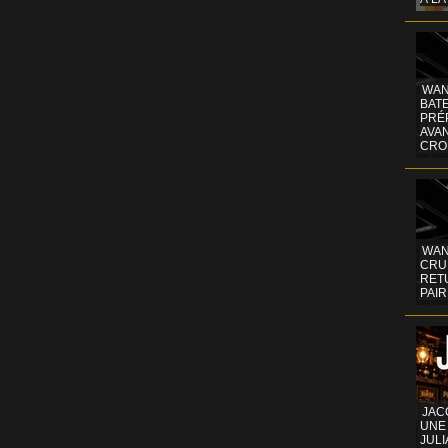
WAN
BATE
PRÉ
AVA
CRO
WAN
CRUI
RETU
PAIR
JAC
UNE
JULI