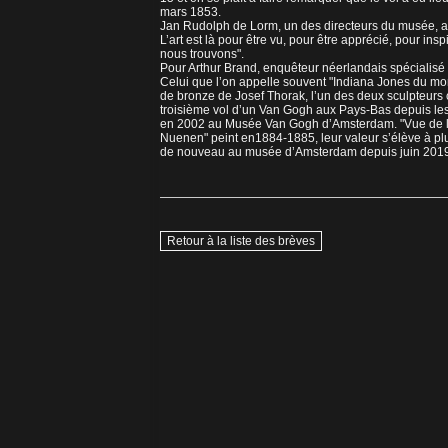
mars 1853.
Jan Rudolph de Lorm, un des directeurs du musée, av
L’art est là pour être vu, pour être apprécié, pour insp
nous trouvons".
Pour Arthur Brand, enquêteur néerlandais spécialisé d
Celui que l’on appelle souvent "Indiana Jones du mon
de bronze de Josef Thorak, l’un des deux sculpteurs c
troisième vol d’un Van Gogh aux Pays-Bas depuis le
en 2002 au Musée Van Gogh d’Amsterdam. "Vue de la 
Nuenen" peint en1884-1885, leur valeur s’élève à plusi
de nouveau au musée d’Amsterdam depuis juin 2019
Retour à la liste des brèves