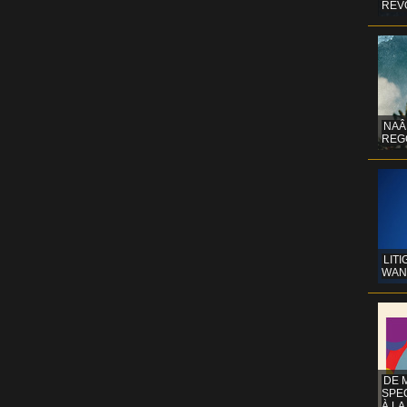
REV
NAÂ
REG
LITI
WAN
DE 
SPE
À LA