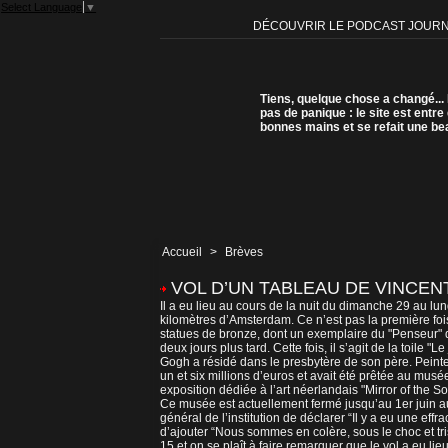
Select Language
▼
DÉCOUVRIR LE PODCAST JOUR
Tiens, quelque chose a changé...
pas de panique : le site est entre
bonnes mains et se refait une be
Accueil
>
Brèves
VOL D’UN TABLEAU DE VINCE
Il a eu lieu au cours de la nuit du dimanche 29 au l
kilomètres d’Amsterdam. Ce n’est pas la première foi
statues de bronze, dont un exemplaire du "Penseur" 
deux jours plus tard. Cette fois, il s’agit de la toile
Gogh a résidé dans le presbytère de son père. Peinte
un et six millions d’euros et avait été prêtée au mu
exposition dédiée à l’art néerlandais "Mirror of the
Ce musée est actuellement fermé jusqu’au 1er juin a
général de l’institution de déclarer “Il y a eu une eff
d’ajouter “Nous sommes en colère, sous le choc et tris
15 et on se plaît à faire remarquer que le vol a eu li