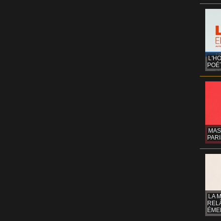
L'H
POÉT
MAS
PARI
LA 
REL
ÉMER