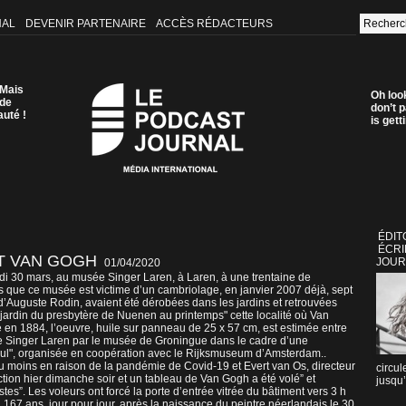
NAL
DEVENIR PARTENAIRE
ACCÈS RÉDACTEURS
 Mais
Oh loo
 de
don’t p
auté !
is get
ÉDIT
ÉCRI
NT VAN GOGH
JOUR
01/04/2020
undi 30 mars, au musée Singer Laren, à Laren, à une trentaine de
s que ce musée est victime d’un cambriolage, en janvier 2007 déjà, sept
d’Auguste Rodin, avaient été dérobées dans les jardins et retrouvées
 "Le jardin du presbytère de Nuenen au printemps" cette localité où Van
 en 1884, l’oeuvre, huile sur panneau de 25 x 57 cm, est estimée entre
sée Singer Laren par le musée de Groningue dans le cadre d’une
 Soul", organisée en coopération avec le Rijksmuseum d’Amsterdam..
u moins en raison de la pandémie de Covid-19 et Evert van Os, directeur
circul
raction hier dimanche soir et un tableau de Van Gogh a été volé” et
jusqu’
tes”. Les voleurs ont forcé la porte d’entrée vitrée du bâtiment vers 3 h
eu 167 ans, jour pour jour, après la naissance du peintre néerlandais le 30