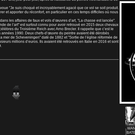
oue "Je suis choqué et incroyablement agacé que ce vol se soit produit.
irer et apporter du réconfort, en particulier en ces temps difficiles où nous
ans les affaires de faux et vols d’œuvres d’art, "La chasse est lancée".
de de l’art" est surtout connu pour avoir retrouvé en 2015 deux chevaux
élèbres du Troisième Reich avec Arno Brecler. Il rappelle que c’est le
s années 1990. Deux chefs-d’œuvre du peintre avaient été dérobés
mer de Scheveningen" daté de 1882 et "Sortie de l’église réformée de
eurs millions d’euros. Ils avaient été retrouvés en Italie en 2016 et sont
.
WAN
BATE