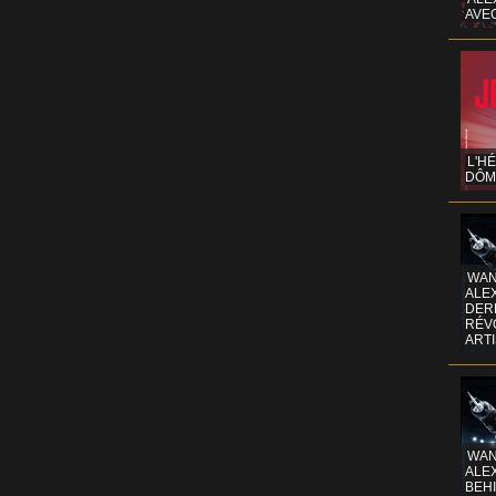
AVE
L'H
DÔM
WAN
ALE
DERR
RÉV
ART
WAN
ALE
BEHI