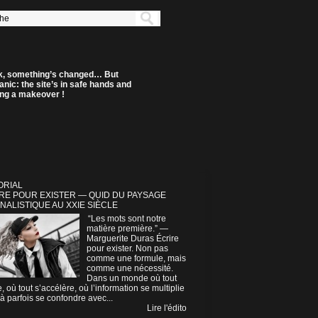
k, something’s changed… But
anic: the site’s in safe hands and
ting a makeover !
ORIAL
RE POUR EXISTER — QUID DU PAYSAGE
NALISTIQUE AU XXIE SIÈCLE
“Les mots sont notre
matière première.” —
Marguerite Duras Écrire
pour exister. Non pas
comme une formule, mais
comme une nécessité.
Dans un monde où tout
e, où tout s’accélère, où l’information se multiplie
à parfois se confondre avec...
Lire l'édito