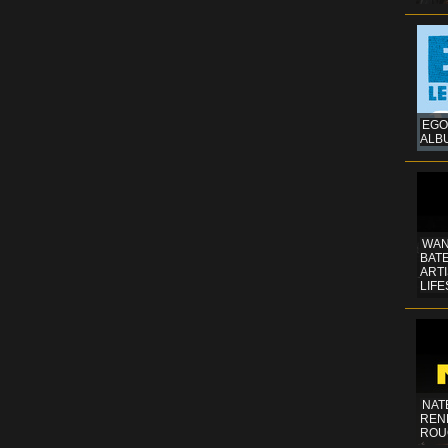
EGO
ALB
WAN
BATE
ART
LIFE
NAT
REN
ROU