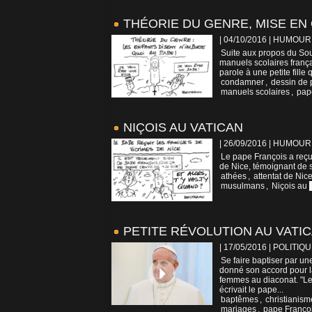
THÉORIE DU GENRE, MISE EN
| 04/10/2016
|
HUMOUR
Suite aux propos du Sou
manuels scolaires frança
parole à une petite fille 
condamner
,
dessin de 
manuels scolaires
,
pap
NIÇOIS AU VATICAN
| 26/09/2016
|
HUMOUR
Le pape François a reçu 
de Nice, témoignant de s
athées
,
attentat de Nic
musulmans
,
Niçois au
PETITE RÉVOLUTION AU VATI
| 17/05/2016
|
POLITIQU
Se faire baptiser par un
donné son accord pour l
femmes au diaconat. "Le
écrivait le pape...
baptêmes
,
christianism
mariages
,
pape Franço