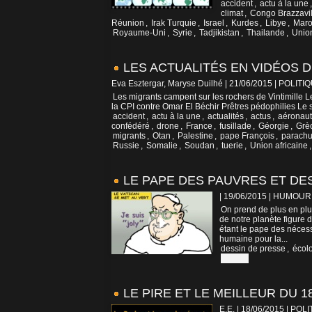
accident
,
actu à la une
climat
,
Congo Brazzavil
Réunion
,
Irak Turquie
,
Israel
,
Kurdes
,
Libye
,
Mar
Royaume-Uni
,
Syrie
,
Tadjikistan
,
Thailande
,
Unio
LES ACTUALITÉS EN VIDÉOS DE
Eva Esztergar, Maryse Duilhé | 21/06/2015
|
POLITIQ
Les migrants campent sur les rochers de Vintimille L
la CPI contre Omar El Béchir Prêtres pédophilies Le 
accident
,
actu à la une
,
actualités
,
actus
,
aéronaut
confédéré
,
drone
,
France
,
fusillade
,
Géorgie
,
Grè
migrants
,
Otan
,
Palestine
,
pape François
,
parachu
Russie
,
Somalie
,
Soudan
,
tuerie
,
Union africaine
LE PAPE DES PAUVRES ET DE
| 19/06/2015
|
HUMOUR
On prend de plus en plu
de notre planète figure
étant le pape des nécessi
humaine pour la...
dessin de presse
,
écol
Vatican
LE PIRE ET LE MEILLEUR DU 18
E.E. | 18/06/2015
|
POLI