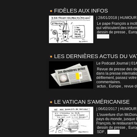
FIDÈLES AUX INFOS
| 28/01/2018
|
HUMOUR
Le pape François a incit
qui véhiculent des infor
dessin de presse
,
Euro
Vatican
LES DERNIÈRES ACTUS DU VA
Le Podcast Journal | 01
Revue de presse des der
dans la presse internatio
défilement, passez votre
commentaires.
actus
,
Europe
,
revue d
LE VATICAN S'AMÉRICANISE
| 06/02/2017
|
HUMOUR
L'ouverture d'un McDonal
pays du monde, jusque là 
François, le restaurant 
dessin de presse
,
Euro
SDF
,
Vatican