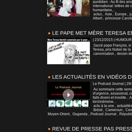
quotidien - Au fil des a
international: lettres d
humanitaire,...
actus
,
Asie
,
Europe
,
j
Albert
,
princesse Carol
LE PAPE MET MÈRE TERESA E
| 23/12/2015
|
HUMOUR
Sacré pape François, si 
Teresa, prix Nobel de la
canonisation
,
dessin d
LES ACTUALITÉS EN VIDÉOS DE
Le Podcast Journal | 29
Au sommaire cette semaine
d'urgence, assassinat, 
faits divers et insolite..
kirchnérisme...
actu à la une
,
actualité
Brésil
,
Cameroun
,
Cen
Moyen-Orient
,
Ouganda
,
Podcast Journal
,
Républi
REVUE DE PRESSE PAS PRES