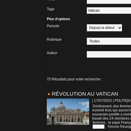
Tags
Plus d'options
Periode
Rubrique
Auteur
75 Résultats pour votre recherche :
RÉVOLUTION AU VATICAN
| 17/07/2022
|
POLITIQU
Dorénavant, des femmes 
nommé trois qui auront le
souverain pontife a no
travail des 24 membres d
femmes
,
le pape Franç
Vatican
,
Yvonne Reung