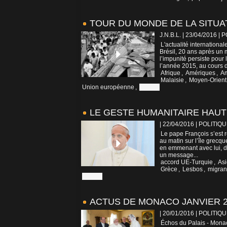
TOUR DU MONDE DE LA SITUAT
J.N.B.L. | 23/04/2016
|
P
L'actualité internationa
Brésil, 20 ans après un 
l’impunité persiste pou
l’année 2015, au cours d
Afrique
,
Amériques
,
A
Malaisie
,
Moyen-Orient
Union européenne
,
Vatican
LE GESTE HUMANITAIRE HAU
| 22/04/2016
|
POLITIQU
Le pape François s’est 
au matin sur l’île grecqu
en emmenant avec lui, d
un message...
accord UE-Turquie
,
Asi
Grèce
,
Lesbos
,
migran
Vatican
ACTUS DE MONACO JANVIER 20
| 20/01/2016
|
POLITIQU
Échos du Palais - Monac