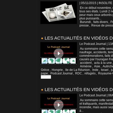
| 05/11/2015
|
INSOLITE
En ce début novembre, en
tous ses états. Lundi 2
peur mais ceux arborés p
plus puissants...
Burundi
,
faits divers
,
F
presse
,
Revue de press
LES ACTUALITÉS EN VIDÉOS DE
Le Podcast Journal | 13
Au sommaire cette semain
naufrage, accidents, tem
commémorations, faits di
causés par l'ouragan Fre
accident
,
actu à la une
Arménie
,
Asie
,
Autrich
Grèce
,
Hongrie
,
Ile de La Réunion
,
Inde
,
Israel
,
j
pape
,
Podcast Journal
,
RDC
,
réfugiés
,
Royaume-
Vatican
LES ACTUALITÉS EN VIDÉOS DE
Le Podcast Journal | 06
Au sommaire cette sema
et trafiquants, manifesta
incendie, mais aussi sept
à...