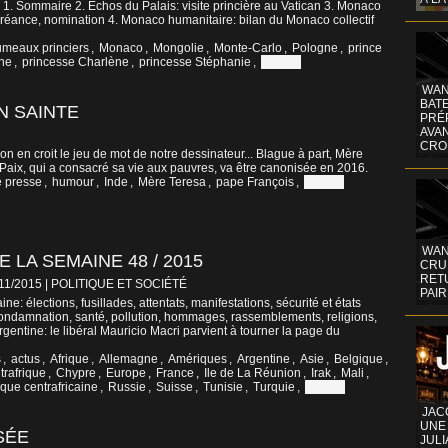
ns 1. Sommaire 2. Échos du Palais: visite princière au Vatican 3. Monaco
e créance, nomination 4. Monaco humanitaire: bilan du Monaco collectif
umeaux princiers
,
Monaco
,
Mongolie
,
Monte-Carlo
,
Pologne
,
prince
ine
,
princesse Charlène
,
princesse Stéphanie
,
Vatican
WAN
BATE
N SAINTE
PRÉ
AVA
CRO
on en croit le jeu de mot de notre dessinateur... Blague à part, Mère
 Paix, qui a consacré sa vie aux pauvres, va être canonisée en 2016.
e presse
,
humour
,
Inde
,
Mère Teresa
,
pape François
,
Vatican
WAN
 LA SEMAINE 48 / 2015
CRUI
RETU
/11/2015
|
POLITIQUE ET SOCIÉTÉ
PAIR
: élections, fusillades, attentats, manifestations, sécurité et états
condamnation, santé, pollution, hommages, rassemblements, religions,
. Argentine: le libéral Mauricio Macri parvient à tourner la page du
s
,
actus
,
Afrique
,
Allemagne
,
Amériques
,
Argentine
,
Asie
,
Belgique
,
trafrique
,
Chypre
,
Europe
,
France
,
Ile de La Réunion
,
Irak
,
Mali
,
que centrafricaine
,
Russie
,
Suisse
,
Tunisie
,
Turquie
,
Vatican
JAC
UNE
SÉE
JULI