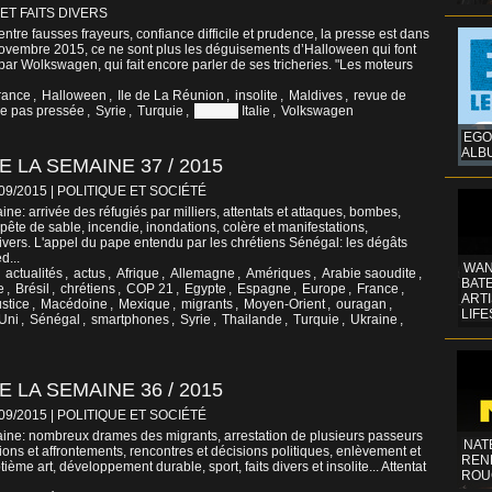
 ET FAITS DIVERS
tre fausses frayeurs, confiance difficile et prudence, la presse est dans
 novembre 2015, ce ne sont plus les déguisements d’Halloween qui font
ar Wolkswagen, qui fait encore parler de ses tricheries. "Les moteurs
rance
,
Halloween
,
Ile de La Réunion
,
insolite
,
Maldives
,
revue de
e pas pressée
,
Syrie
,
Turquie
,
Vatican
Italie
,
Volkswagen
EGO
ALB
 LA SEMAINE 37 / 2015
/09/2015
|
POLITIQUE ET SOCIÉTÉ
e: arrivée des réfugiés par milliers, attentats et attaques, bombes,
pête de sable, incendie, inondations, colère et manifestations,
vers. L'appel du pape entendu par les chrétiens Sénégal: les dégâts
d...
WAN
,
actualités
,
actus
,
Afrique
,
Allemagne
,
Amériques
,
Arabie saoudite
,
BATE
e
,
Brésil
,
chrétiens
,
COP 21
,
Egypte
,
Espagne
,
Europe
,
France
,
ART
ustice
,
Macédoine
,
Mexique
,
migrants
,
Moyen-Orient
,
ouragan
,
LIFE
Uni
,
Sénégal
,
smartphones
,
Syrie
,
Thailande
,
Turquie
,
Ukraine
,
 LA SEMAINE 36 / 2015
/09/2015
|
POLITIQUE ET SOCIÉTÉ
ine: nombreux drames des migrants, arrestation de plusieurs passeurs
NAT
tions et affrontements, rencontres et décisions politiques, enlèvement et
REN
ième art, développement durable, sport, faits divers et insolite... Attentat
ROU