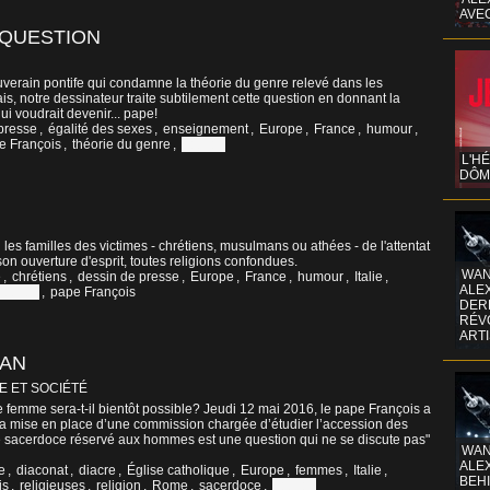
AVE
 QUESTION
verain pontife qui condamne la théorie du genre relevé dans les
is, notre dessinateur traite subtilement cette question en donnant la
qui voudrait devenir... pape!
presse
,
égalité des sexes
,
enseignement
,
Europe
,
France
,
humour
,
e François
,
théorie du genre
,
Vatican
L'H
DÔM
les familles des victimes - chrétiens, musulmans ou athées - de l'attentat
on ouverture d'esprit, toutes religions confondues.
WAN
e
,
chrétiens
,
dessin de presse
,
Europe
,
France
,
humour
,
Italie
,
ALE
Vatican
,
pape François
DERR
RÉV
ART
CAN
E ET SOCIÉTÉ
e femme sera-t-il bientôt possible? Jeudi 12 mai 2016, le pape François a
a mise en place d’une commission chargée d’étudier l’accession des
 sacerdoce réservé aux hommes est une question qui ne se discute pas"
WAN
ALE
e
,
diaconat
,
diacre
,
Église catholique
,
Europe
,
femmes
,
Italie
,
BEHI
is
,
religieuses
,
religion
,
Rome
,
sacerdoce
,
Vatican