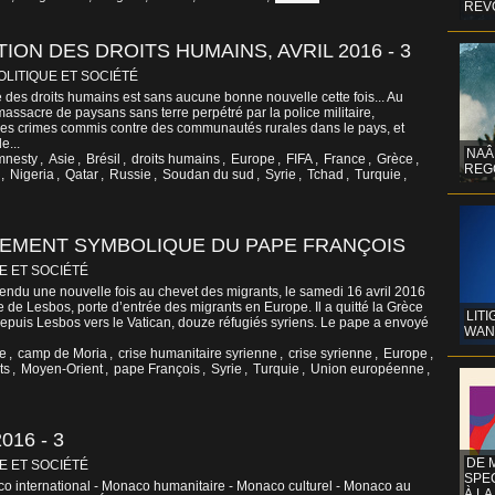
REV
ION DES DROITS HUMAINS, AVRIL 2016 - 3
OLITIQUE ET SOCIÉTÉ
le des droits humains est sans aucune bonne nouvelle cette fois... Au
massacre de paysans sans terre perpétré par la police militaire,
r les crimes commis contre des communautés rurales dans le pays, et
e...
NAÂ
mnesty
,
Asie
,
Brésil
,
droits humains
,
Europe
,
FIFA
,
France
,
Grèce
,
REG
,
Nigeria
,
Qatar
,
Russie
,
Soudan du sud
,
Syrie
,
Tchad
,
Turquie
,
TEMENT SYMBOLIQUE DU PAPE FRANÇOIS
E ET SOCIÉTÉ
rendu une nouvelle fois au chevet des migrants, le samedi 16 avril 2016
e de Lesbos, porte d’entrée des migrants en Europe. Il a quitté la Grèce
LITI
epuis Lesbos vers le Vatican, douze réfugiés syriens. Le pape a envoyé
WAN
e
,
camp de Moria
,
crise humanitaire syrienne
,
crise syrienne
,
Europe
,
ts
,
Moyen-Orient
,
pape François
,
Syrie
,
Turquie
,
Union européenne
,
16 - 3
DE 
E ET SOCIÉTÉ
SPE
o international - Monaco humanitaire - Monaco culturel - Monaco au
À LA