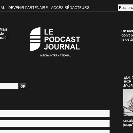
NAL
DEVENIR PARTENAIRE
ACCÈS RÉDACTEURS
 Mais
Oh loo
 de
don’t p
auté !
is get
ÉDIT
ÉCRI
JOUR
circul
jusqu’