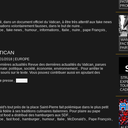
PAT
PRO
é, dans un document officiel du Vatican, à être très attentif aux fake news
mations volontairement fausses, dans le but de nuire...
pe
,
fake news
,
humour
,
informations
,
Italie
,
nuire
,
pape François
,
WAN
FAC
PAIR
TICAN
/01/2018
|
EUROPE
nières actualités Revue des dernières actualités du Vatican, parues
nale: politique, société, économie, environnement... Pour arrêter le
 souris sur le texte. Vous pouvez contribuer aussi en ajoutant des
STR
e presse
,
Vatican
EXP
TOUR
CAD
d's tout près de la place Saint-Pierre fait polémique dans le plus petit
fidèle à ses traditions culinaires italiennes. Pour plaire au pape
fast food a distribué des hamburgers aux SDF...
pe
,
fast food
,
hamburger
,
humour
,
Italie
,
McDonald's
,
Pape François
,
ALE