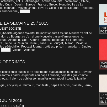
,
actualités
,
actus
,
Allemagne
,
Arabie saoudite
,
catamaran
,
Chine
,
le
,
Cuba
,
Daech
,
Europe
,
France
,
Grèce
,
Hongrie
,
Ile de La
oc
,
monnaie
,
Moyen-Orient
,
pays du Golfe
,
Podcast Journal
,
Pologne
,
n européenne
,
Vatican
 LA SEMAINE 25 / 2015
L'H
UE ET SOCIÉTÉ
POÉT
e jihadiste algérien Mokhtar Belmokhtar aurait été tué Mandat d'arrêt de
salon du Bourget vu d'un drone Nouvelle passe d'armes entre la...
ique
,
Afrique du Sud
,
Algérie
,
armes
,
Belgique
,
CPI
,
drapeau
ce
,
Ile de La Réunion
,
Israel
,
Italie
,
Le Bourget
,
Maroc
,
Mexique
,
te
,
pédophilie
,
Podcast Journal
,
prêtres
,
prison
,
ramadan
,
réfugiés
,
,
Vatican
,
voltige
,
Waterloo
S OPPRIMÉS
MAS
PARI
s conscience que la Terre souffre des maltraitances humaines. L'avenir
 désormais parmi les priorités du pape François, déjà désigné comme
teux... Il vient de publier son manifeste, un appel à toute la famille
ogie
,
encyclique
,
humour
,
manifeste
,
pape François
,
planète
,
Terre
,
LA 
REL
 JUIN 2015
ÉMER
TIQUE ET SOCIÉTÉ