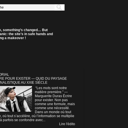
k, something’s changed… But
anic: the site’s in safe hands and
ting a makeover !
ORIAL
RE POUR EXISTER — QUID DU PAYSAGE
NALISTIQUE AU XXIE SIÈCLE
“Les mots sont notre
matière première.” —
Marguerite Duras Écrire
pour exister. Non pas
comme une formule, mais
comme une nécessité.
Dans un monde où tout
e, où tout s’accélère, où l’information se multiplie
à parfois se confondre avec...
Lire l'édito