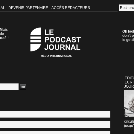
NAL
DEVENIR PARTENAIRE
ACCÈS RÉDACTEURS
 Mais
Oh loo
 de
don’t p
auté !
is get
ÉDIT
ÉCRI
JOUR
circul
jusqu’