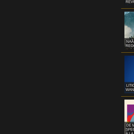
REV
NAÂ
REG
LITI
WAN
DE 
SPE
À LA