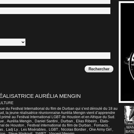
RÉALISATRICE AURÉLIA MENGIN
CULTURE
nue du Festival International du film de Durban qui s’est déroulé du 18 au
 Sud, la jeune réalisatrice réunionnaise Aurélia Mengin vient d’apprendre
t primé au Festival International LGBT de Houston et en Afrique du Sud.
ue
,
Aurélia Mengin
,
Daniel Santini
,
Durban
,
Elias Ribeiro
,
Etats-
onal de Houston
,
Festival international du film de Durban
,
Fornacis
,
WAN
as
,
Ladj Ly
,
Les Misérables
,
LGBT
,
Nicolas Bordier
,
One Army Girl
,
BATE
sion
,
Steve Markovit
,
SWIFT
,
Vincent Mengin