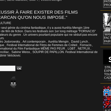
PAT
PRO
RÉUSSIR À FAIRE EXISTER DES FILMS
CARCAN QU'ON NOUS IMPOSE."
CULTURE
 seul génie du cinéma fantastique, il y a aussi Aurélia Mengin 1ère
e de film de fiction. Dans les festivals son 1er long métrage "FORNACIS"
WAN
teurs du genre . Un univers pourtant populaire qui ne séduit pas encore
FAC
urs.
PAIR
dro Jodorowsky
,
Art contemporain
,
Aurélia Mengin
,
David Lynch
,
que
,
Festival International de Films de Femmes de Créteil
,
Fornacis
,
nternational du Film Fantastique MÊME PAS PEUR
,
LGBT
,
NETFLIX
,
ncillac
,
Sabine Weiss
,
SOUPIR DE PAPILLON. Festival International de
dimir Velickovic
STR
EXP
TOUR
CAD
ALE