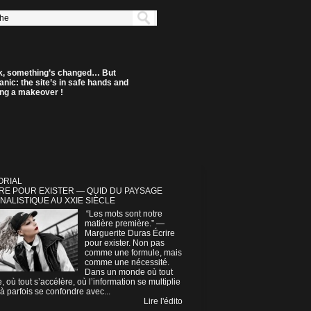
k, something’s changed… But
anic: the site’s in safe hands and
ting a makeover !
ORIAL
RE POUR EXISTER — QUID DU PAYSAGE
NALISTIQUE AU XXIE SIÈCLE
“Les mots sont notre
matière première.” —
Marguerite Duras Écrire
pour exister. Non pas
comme une formule, mais
comme une nécessité.
Dans un monde où tout
e, où tout s’accélère, où l’information se multiplie
à parfois se confondre avec...
Lire l'édito