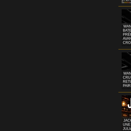
WAN
BATE
PRÉ
AVA
CRO
WAN
CRUI
RETU
PAIR
JAC
UNE
JULI