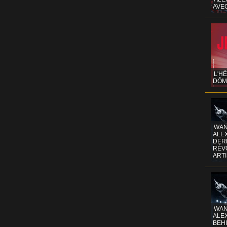
AVE
L'H
DÔM
WAN
ALE
DERR
RÉV
ART
WAN
ALE
BEHI