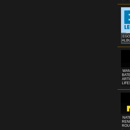
EGO
ALB
WAN
BATE
ART
LIFE
NAT
REN
ROU