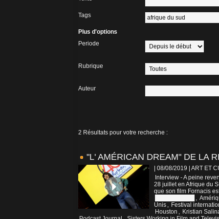
Tags
Plus d'options
Periode
Rubrique
Auteur
2 Résultats pour votre recherche :
"L' AMÉRICAN DREAM" DE LA 
| 08/08/2019
|
ART ET 
Interview - A peine reve
28 juillet en Afrique du
que son film Fornacis es
Afrique du Sud
,
Amériq
Unis
,
Festival internati
Houston
,
Kristian Salin
Podcast Journal
,
Sisters Working in Film and Televi