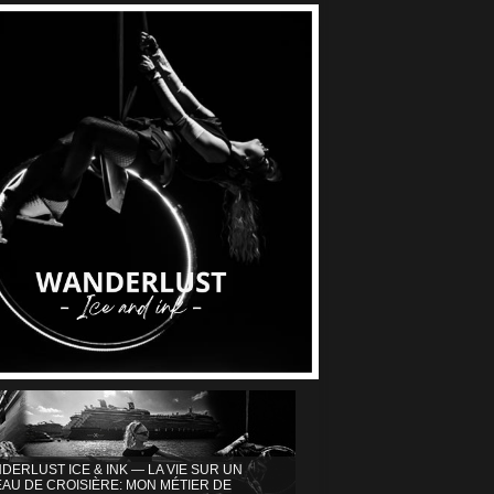
DERLUST ICE & INK — LA VIE SUR UN
AU DE CROISIÈRE: MON MÉTIER DE