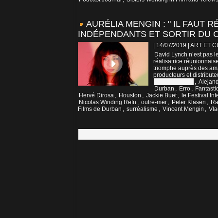
AURÉLIA MENGIN : " IL FAUT 
INDÉPENDANTS ET SORTIR DU 
| 14/07/2019
|
ART ET 
David Lynch n’est pas le
réalisatrice réunionnais
triomphe auprès des ama
producteurs et distribute
Afrique du Sud
,
Alejan
Durban
,
Erro
,
Fantasti
Hervé Dirosa
,
Houston
,
Jackie Buet
,
le Festival I
Nicolas Winding Refn
,
outre-mer
,
Peter Klasen
,
Ra
Films de Durban
,
surréalisme
,
Vincent Mengin
,
Vla