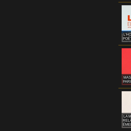
L'H
POÉT
MAS
PARI
LA 
REL
ÉMER