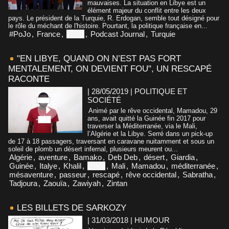
mauvaises. La situation en Libye est un
élément majeur du conflit entre les deux
pays. Le président de la Turquie, R. Erdogan, semble tout désigné pour
le rôle du méchant de l'histoire. Pourtant, la politique française en...
#PoJo
,
France
,
Libye
,
Podcast Journal
,
Turquie
"EN LIBYE, QUAND ON N’EST PAS FORT
MENTALEMENT, ON DEVIENT FOU", UN RESCAPÉ
RACONTE
| 28/05/2019
|
POLITIQUE ET
SOCIÉTÉ
Animé par le rêve occidental, Mamadou, 29
ans, avait quitté la Guinée fin 2017 pour
traverser la Méditerranée, via le Mali,
l’Algérie et la Libye. Serré dans un pick-up
de 17 à 18 passagers, traversant en caravane nuitamment et sous un
soleil de plomb un désert infernal, plusieurs meurent ou...
Algérie
,
aventure
,
Bamako
,
Deb Deb
,
désert
,
Giardia
,
Guinée
,
Italye
,
Khalil
,
Libye
,
Mali
,
Mamadou
,
méditerranée
,
mésaventure
,
passeur
,
rescapé
,
rêve occidental
,
Sabratha
,
Tadjoura
,
Zaouïa
,
Zawiyah
,
Zintan
LES BILLETS DE SARKOZY
| 31/03/2018
|
HUMOUR