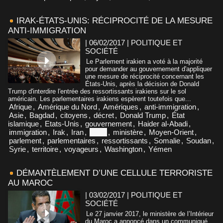
IRAK-ÉTATS-UNIS: RÉCIPROCITÉ DE LA MESURE
ANTI-IMMIGRATION
| 06/02/2017
|
POLITIQUE ET
SOCIÉTÉ
Le Parlement irakien a voté à la majorité
pour demander au gouvernement d'appliquer
une mesure de réciprocité concernant les
États-Unis, après la décision de Donald
Trump d'interdire l'entrée des ressortissants irakiens sur le sol
américain. Les parlementaires irakiens espèrent toutefois que...
Afrique
,
Amérique du Nord
,
Amériques
,
anti-immigration
,
Asie
,
Bagdad
,
citoyens
,
décret
,
Donald Trump
,
État
islamique
,
Etats-Unis
,
gouvernement
,
Haider al-Abadi
,
immigration
,
Irak
,
Iran
,
Libye
,
ministère
,
Moyen-Orient
,
parlement
,
parlementaires
,
ressortissants
,
Somalie
,
Soudan
,
Syrie
,
territoire
,
voyageurs
,
Washington
,
Yémen
DÉMANTÈLEMENT D’UNE CELLULE TERRORISTE
AU MAROC
| 03/02/2017
|
POLITIQUE ET
SOCIÉTÉ
Le 27 janvier 2017, le ministère de l’Intérieur
du Maroc a annoncé dans un communiqué