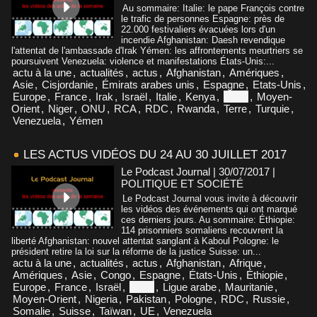
Au sommaire: Italie: le pape François contre
le trafic de personnes Espagne: près de
22.000 festivaliers évacuées lors d'un
incendie Afghanistan: Daesh revendique
l'attentat de l'ambassade d'Irak Yémen: les affrontements meurtriers se
poursuivent Venezuela: violence et manifestations États-Unis:...
actu à la une
,
actualités
,
actus
,
Afghanistan
,
Amériques
,
Asie
,
Cisjordanie
,
Émirats arabes unis
,
Espagne
,
Etats-Unis
,
Europe
,
France
,
Irak
,
Israël
,
Italie
,
Kenya
,
Libye
,
Moyen-
Orient
,
Niger
,
ONU
,
RCA
,
RDC
,
Rwanda
,
Terre
,
Turquie
,
Venezuela
,
Yémen
LES ACTUS VIDÉOS DU 24 AU 30 JUILLET 2017
Le Podcast Journal | 30/07/2017
|
POLITIQUE ET SOCIÉTÉ
Le Podcast Journal vous invite à découvrir
les vidéos des événements qui ont marqué
ces derniers jours. Au sommaire: Éthiopie:
114 prisonniers somaliens recouvrent la
liberté Afghanistan: nouvel attentat sanglant à Kaboul Pologne: le
président retire la loi sur la réforme de la justice Suisse: un...
actu à la une
,
actualités
,
actus
,
Afghanistan
,
Afrique
,
Amériques
,
Asie
,
Congo
,
Espagne
,
États-Unis
,
Éthiopie
,
Europe
,
France
,
Israël
,
Libye
,
Ligue arabe
,
Mauritanie
,
Moyen-Orient
,
Nigeria
,
Pakistan
,
Pologne
,
RDC
,
Russie
,
Somalie
,
Suisse
,
Taïwan
,
UE
,
Venezuela