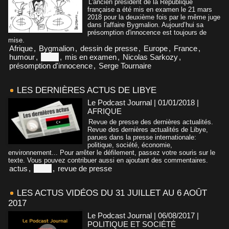
L'ancien président de la République
française a été mis en examen le 21 mars
2018 pour la deuxième fois par le même juge
dans l'affaire Bygmalion. Aujourd’hui sa
présomption d'innocence est toujours de
mise.
Afrique
,
Bygmalion
,
dessin de presse
,
Europe
,
France
,
humour
,
Libye
,
mis en examen
,
Nicolas Sarkozy
,
présomption d'innocence
,
Serge Tournaire
LES DERNIÈRES ACTUS DE LIBYE
Le Podcast Journal | 01/01/2018
|
AFRIQUE
Revue de presse des dernières actualités.
Revue des dernières actualités de Libye,
parues dans la presse internationale:
politique, société, économie,
environnement... Pour arrêter le défilement, passez votre souris sur le
texte. Vous pouvez contribuer aussi en ajoutant des commentaires.
actus
,
Libye
,
revue de presse
LES ACTUS VIDÉOS DU 31 JUILLET AU 6 AOÛT
2017
Le Podcast Journal | 06/08/2017
|
POLITIQUE ET SOCIÉTÉ