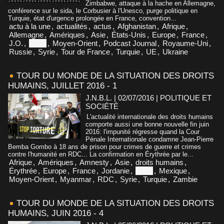
Zimbabwe, attaque à la hache en Allemagne,
conférence sur le sida, le Corbusier à l'Unesco, purge politique en
Turquie, état d'urgence prolongée en France, convention...
actu à la une
,
actualités
,
actus
,
Afghanistan
,
Afrique
,
Allemagne
,
Amériques
,
Asie
,
États-Unis
,
Europe
,
France
,
J.O.
,
Libye
,
Moyen-Orient
,
Podcast Journal
,
Royaume-Uni
,
Russie
,
Syrie
,
Tour de France
,
Turquie
,
UE
,
Ukraine
TOUR DU MONDE DE LA SITUATION DES DROITS
HUMAINS, JUILLET 2016 - 1
J.N.B.L. | 02/07/2016
|
POLITIQUE ET
SOCIÉTÉ
L'actualité internationale des droits humains
comporte aussi une bonne nouvelle fin juin
2016: l'impunité régresse quand la Cour
Pénale Internationale condamne Jean-Pierre
Bemba Gombo à 18 ans de prison pour crimes de guerre et crimes
contre l'humanité en RDC... La confirmation en Érythrée par le...
Afrique
,
Amériques
,
Amnesty
,
Asie
,
droits humains
,
Érythrée
,
Europe
,
France
,
Jordanie
,
Libye
,
Mexique
,
Moyen-Orient
,
Myanmar
,
RDC
,
Syrie
,
Turquie
,
Zambie
TOUR DU MONDE DE LA SITUATION DES DROITS
HUMAINS, JUIN 2016 - 4