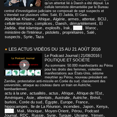
qu’un attentat lié à Daesh a été déjoué. La
cellule terroriste démantelée par le Bureau
central d’investigation judiciaire se composait de sept suspects et
s’étendait sur plusieurs villes: Salé, El Jadida, El Gara...
Abdelhak Khiame
,
Afrique
,
Algérie
,
armes
,
attentat
,
BCIJ
,
cellule terroriste
,
complices
,
Daesh
,
démantèlement
,
El
Jadida
,
état islamique
,
explosifs
,
Irak
,
Libye
,
Maroc
,
ministère de l'Intérieur
,
pistolets
,
propriétaires
,
Salé
,
suspects
,
Syrie
,
Taza
LES ACTUS VIDÉOS DU 15 AU 21 AOÛT 2016
Le Podcast Journal | 21/08/2016
|
POLITIQUE ET SOCIÉTÉ
Au sommaire: 50.000 manifestants au Pérou
pour les droits des femmes, violentes
manifestations aux États-Unis, séisme
meurtrier au Pérou, nouveau président en
Zambie, protestation anti-missile en Corée du sud, classement des
universités, attaque au couteau dans un train en Autriche,
bombardement...
actu à la une
,
actualités
,
actus
,
Afrique
,
Afrique de l'Est
,
Amériques
,
Asie
,
attentats
,
Australie
,
Autriche
,
Brésil
,
burkini
,
Corée du sud
,
Égypte
,
Europe
,
France
,
hippocampes
,
Ile de La Réunion
,
incendies
,
Japon
,
Kenya
,
Libye
,
Mali
,
Mexique
,
Moyen-Orient
,
Pérou
,
Podcast
Journal
,
RDC
,
Russie
,
Syrie
,
Turquie
,
Ukraine
,
Yémen
,