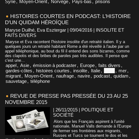
Syrie
,
Moyen-Orient
,
Norvège
,
Pays-bas
,
prisons
HISTOIRES COURTES EN PODCAST: L'HISTOIRE
D'UN QUIDAM HÉROÏQUE
Maryse Duilhé, Eva Esztergar | 09/04/2016
|
INSOLITE ET
FAITS DIVERS
Maryse et Eva racontent l'histoire insolite d'un retraité italien. Il y a
quelques jours un retraité habitant Rome a été réveillé à l'aube par un
appel téléphonique, au bout du fil il entend des sons bizarres, comme
des clapotis et des bribes de paroles pas très audibles. Il pense que
c'est une...
appel
,
Asie
,
émission à podcaster
,
Europe
,
faits divers
,
gardes-côtes
,
histoires courtes
,
insolite
,
Italie
,
Libye
,
mer
,
migrant
,
Moyen-Orient
,
naufrage
,
navire
,
podcast
,
quidam
,
sauvetage
,
téléphone
REVUE DE PRESSE PAS PRESSÉE DU 23 AU 25
NOVEMBRE 2015
| 26/11/2015
|
POLITIQUE ET
SOCIÉTÉ
Alors que les Français aspirent à l'unité
nationale, Manuel Valls demande à l'Europe
de fermer ses frontières aux migrants,
Russes et Turcs se tournent le dos et les