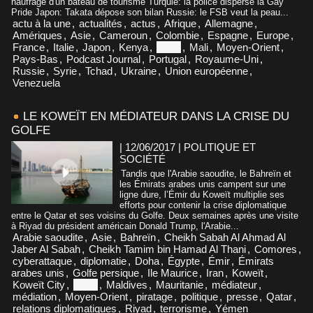
naufrage d'un bateau de tourisme Turquie: la police disperse la Gay
Pride Japon: Takata dépose son bilan Russie: le FSB veut la peau...
actu à la une
,
actualités
,
actus
,
Afrique
,
Allemagne
,
Amériques
,
Asie
,
Cameroun
,
Colombie
,
Espagne
,
Europe
,
France
,
Italie
,
Japon
,
Kenya
,
Libye
,
Mali
,
Moyen-Orient
,
Pays-Bas
,
Podcast Journal
,
Portugal
,
Royaume-Uni
,
Russie
,
Syrie
,
Tchad
,
Ukraine
,
Union européenne
,
Venezuela
LE KOWEÏT EN MÉDIATEUR DANS LA CRISE DU
GOLFE
| 12/06/2017
|
POLITIQUE ET
SOCIÉTÉ
Tandis que l'Arabie saoudite, le Bahreïn et
les Émirats arabes unis campent sur une
ligne dure, l’Émir du Koweït multiplie ses
efforts pour contenir la crise diplomatique
entre le Qatar et ses voisins du Golfe. Deux semaines après une visite
à Riyad du président américain Donald Trump, l'Arabie...
Arabie saoudite
,
Asie
,
Bahreïn
,
Cheikh Sabah Al Ahmad Al
Jaber Al Sabah
,
Cheikh Tamim bin Hamad Al Thani
,
Comores
,
cyberattaque
,
diplomatie
,
Doha
,
Égypte
,
Émir
,
Émirats
arabes unis
,
Golfe persique
,
Ile Maurice
,
Iran
,
Koweït
,
Koweït City
,
Libye
,
Maldives
,
Mauritanie
,
médiateur
,
médiation
,
Moyen-Orient
,
piratage
,
politique
,
presse
,
Qatar
,
relations diplomatiques
,
Riyad
,
terrorisme
,
Yémen