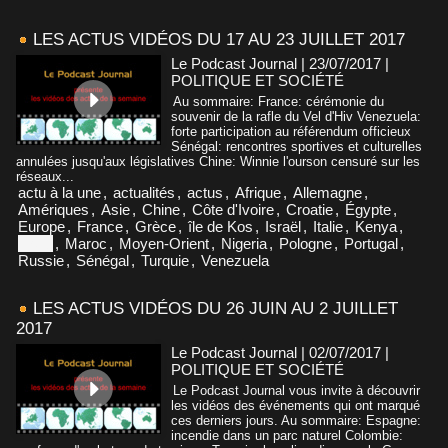
LES ACTUS VIDÉOS DU 17 AU 23 JUILLET 2017
Le Podcast Journal | 23/07/2017
|
POLITIQUE ET SOCIÉTÉ
Au sommaire: France: cérémonie du
souvenir de la rafle du Vel d'Hiv Venezuela:
forte participation au référendum officieux
Sénégal: rencontres sportives et culturelles
annulées jusqu'aux législatives Chine: Winnie l'ourson censuré sur les
réseaux...
actu à la une
,
actualités
,
actus
,
Afrique
,
Allemagne
,
Amériques
,
Asie
,
Chine
,
Côte d'Ivoire
,
Croatie
,
Égypte
,
Europe
,
France
,
Grèce
,
île de Kos
,
Israël
,
Italie
,
Kenya
,
Libye
,
Maroc
,
Moyen-Orient
,
Nigeria
,
Pologne
,
Portugal
,
Russie
,
Sénégal
,
Turquie
,
Venezuela
LES ACTUS VIDÉOS DU 26 JUIN AU 2 JUILLET
2017
Le Podcast Journal | 02/07/2017
|
POLITIQUE ET SOCIÉTÉ
Le Podcast Journal vous invite à découvrir
les vidéos des événements qui ont marqué
ces derniers jours. Au sommaire: Espagne:
incendie dans un parc naturel Colombie: