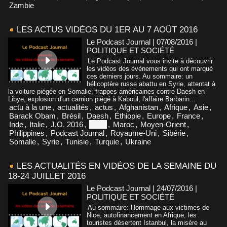
Zambie
LES ACTUS VIDÉOS DU 1ER AU 7 AOÛT 2016
Le Podcast Journal | 07/08/2016
|
POLITIQUE ET SOCIÉTÉ
Le Podcast Journal vous invite à découvrir
les vidéos des événements qui ont marqué
ces derniers jours. Au sommaire: un
hélicoptère russe abattu en Syrie, attentat à
la voiture piégée en Somalie, frappes américaines contre Daesh en
Libye, explosion d'un camion piégé à Kaboul, l'affaire Barbarin...
actu à la une
,
actualités
,
actus
,
Afghanistan
,
Afrique
,
Asie
,
Barack Obam
,
Brésil
,
Daesh
,
Éthiopie
,
Europe
,
France
,
Inde
,
Italie
,
J.O. 2016
,
Libye
,
Maroc
,
Moyen-Orient
,
Philippines
,
Podcast Journal
,
Royaume-Uni
,
Sibérie
,
Somalie
,
Syrie
,
Tunisie
,
Turquie
,
Ukraine
LES ACTUALITÉS EN VIDÉOS DE LA SEMAINE DU
18-24 JUILLET 2016
Le Podcast Journal | 24/07/2016
|
POLITIQUE ET SOCIÉTÉ
Au sommaire: Hommage aux victimes de
Nice, autofinancement en Afrique, les
touristes désertent Istanbul, la misère au