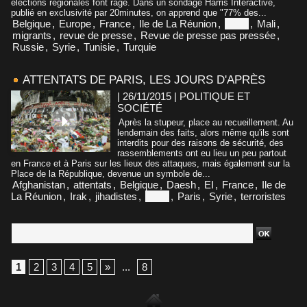
élections régionales font rage. Dans un sondage Harris Interactive,
publié en exclusivité par 20minutes, on apprend que "77% des...
Belgique
,
Europe
,
France
,
Ile de La Réunion
,
Libye
,
Mali
,
migrants
,
revue de presse
,
Revue de presse pas pressée
,
Russie
,
Syrie
,
Tunisie
,
Turquie
ATTENTATS DE PARIS, LES JOURS D'APRÈS
| 26/11/2015
|
POLITIQUE ET
SOCIÉTÉ
Après la stupeur, place au recueillement. Au
lendemain des faits, alors même qu'ils sont
interdits pour des raisons de sécurité, des
rassemblements ont eu lieu un peu partout
en France et à Paris sur les lieux des attaques, mais également sur la
Place de la République, devenue un symbole de...
Afghanistan
,
attentats
,
Belgique
,
Daesh
,
EI
,
France
,
Ile de
La Réunion
,
Irak
,
jihadistes
,
Libye
,
Paris
,
Syrie
,
terroristes
1
2
3
4
5
»
...
8