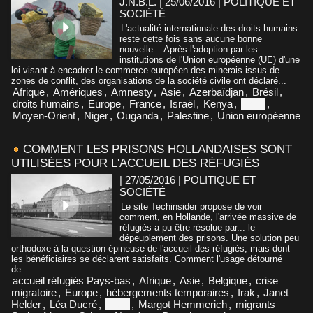
J.N.B.L. | 25/06/2016
|
POLITIQUE ET
SOCIÉTÉ
L'actualité internationale des droits humains
reste cette fois sans aucune bonne
nouvelle... Après l'adoption par les
institutions de l'Union européenne (UE) d'une
loi visant à encadrer le commerce européen des minerais issus de
zones de conflit, des organisations de la société civile ont déclaré...
Afrique
,
Amériques
,
Amnesty
,
Asie
,
Azerbaïdjan
,
Brésil
,
droits humains
,
Europe
,
France
,
Israël
,
Kenya
,
Libye
,
Moyen-Orient
,
Niger
,
Ouganda
,
Palestine
,
Union européenne
COMMENT LES PRISONS HOLLANDAISES SONT
UTILISÉES POUR L'ACCUEIL DES RÉFUGIÉS
| 27/05/2016
|
POLITIQUE ET
SOCIÉTÉ
Le site Techinsider propose de voir
comment, en Hollande, l'arrivée massive de
réfugiés a pu être résolue par... le
dépeuplement des prisons. Une solution peu
orthodoxe à la question épineuse de l'accueil des réfugiés, mais dont
les bénéficiaires se déclarent satisfaits. Comment l'usage détourné
de...
accueil réfugiés Pays-bas
,
Afrique
,
Asie
,
Belgique
,
crise
migratoire
,
Europe
,
hébergements temporaires
,
Irak
,
Janet
Helder
,
Léa Ducré
,
Libye
,
Margot Hemmerich
,
migrants