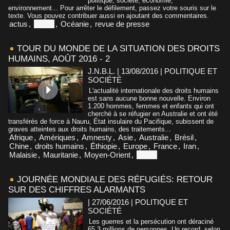
politique, société, économie,
environnement... Pour arrêter le défilement, passez votre souris sur le
texte. Vous pouvez contribuer aussi en ajoutant des commentaires.
actus
,
Nauru
,
Océanie
,
revue de presse
TOUR DU MONDE DE LA SITUATION DES DROITS
HUMAINS, AOÛT 2016 - 2
J.N.B.L. | 13/08/2016
|
POLITIQUE ET
SOCIÉTÉ
L'actualité internationale des droits humains
est sans aucune bonne nouvelle. Environ
1.200 hommes, femmes et enfants qui ont
cherché à se réfugier en Australie et ont été
transférés de force à Nauru, État insulaire du Pacifique, subissent de
graves atteintes aux droits humains, des traitements...
Afrique
,
Amériques
,
Amnesty
,
Asie
,
Australie
,
Brésil
,
Chine
,
droits humains
,
Éthiopie
,
Europe
,
France
,
Iran
,
Malaisie
,
Mauritanie
,
Moyen-Orient
,
Nauru
JOURNÉE MONDIALE DES RÉFUGIÉS: RETOUR
SUR DES CHIFFRES ALARMANTS
| 27/06/2016
|
POLITIQUE ET
SOCIÉTÉ
Les guerres et la persécution ont déraciné
65,3 millions de personnes. Un record, selon