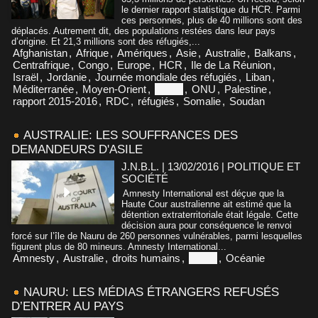
le dernier rapport statistique du HCR. Parmi
ces personnes, plus de 40 millions sont des
déplacés. Autrement dit, des populations restées dans leur pays
d’origine. Et 21,3 millions sont des réfugiés,...
Afghanistan
,
Afrique
,
Amériques
,
Asie
,
Australie
,
Balkans
,
Centrafrique
,
Congo
,
Europe
,
HCR
,
Ile de La Réunion
,
Israël
,
Jordanie
,
Journée mondiale des réfugiés
,
Liban
,
Méditerranée
,
Moyen-Orient
,
Nauru
,
ONU
,
Palestine
,
rapport 2015-2016
,
RDC
,
réfugiés
,
Somalie
,
Soudan
AUSTRALIE: LES SOUFFRANCES DES
DEMANDEURS D'ASILE
J.N.B.L. | 13/02/2016
|
POLITIQUE ET
SOCIÉTÉ
Amnesty International est déçue que la
Haute Cour australienne ait estimé que la
détention extraterritoriale était légale. Cette
décision aura pour conséquence le renvoi
forcé sur l’île de Nauru de 260 personnes vulnérables, parmi lesquelles
figurent plus de 80 mineurs. Amnesty International...
Amnesty
,
Australie
,
droits humains
,
Nauru
,
Océanie
NAURU: LES MÉDIAS ÉTRANGERS REFUSÉS
D’ENTRER AU PAYS