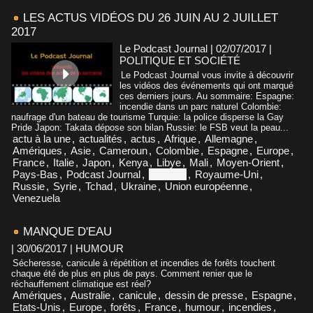
LES ACTUS VIDÉOS DU 26 JUIN AU 2 JUILLET
2017
Le Podcast Journal | 02/07/2017
|
POLITIQUE ET SOCIÉTÉ
Le Podcast Journal vous invite à découvrir
les vidéos des événements qui ont marqué
ces derniers jours. Au sommaire: Espagne:
incendie dans un parc naturel Colombie:
naufrage d'un bateau de tourisme Turquie: la police disperse la Gay
Pride Japon: Takata dépose son bilan Russie: le FSB veut la peau...
actu à la une
,
actualités
,
actus
,
Afrique
,
Allemagne
,
Amériques
,
Asie
,
Cameroun
,
Colombie
,
Espagne
,
Europe
,
France
,
Italie
,
Japon
,
Kenya
,
Libye
,
Mali
,
Moyen-Orient
,
Pays-Bas
,
Podcast Journal
,
Portugal
,
Royaume-Uni
,
Russie
,
Syrie
,
Tchad
,
Ukraine
,
Union européenne
,
Venezuela
MANQUE D'EAU
| 30/06/2017
|
HUMOUR
Sécheresse, canicule à répétition et incendies de forêts touchent
chaque été de plus en plus de pays. Comment renier que le
réchauffement climatique est réel?
Amériques
,
Australie
,
canicule
,
dessin de presse
,
Espagne
,
Etats-Unis
,
Europe
,
forêts
,
France
,
humour
,
incendies
,