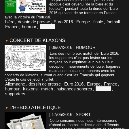
époque c'est devenu "de la bière et du
football", pendant toute la durée de l'Euro
2016 qui vient de se terminer en France,
avec la victoire du Portugal.
bière
,
dessin de presse
,
Euro 2016
,
Europe
,
finale
,
football
,
France
,
humour
,
Portugal
CONCERT DE KLAXONS
| 08/07/2016
|
HUMOUR
Lors des nombreux match de l'Euro 2016,
les supporters n'ont pas lésiné sur les
moyens pour exprimer leur joie ou leur
déception: mouvements de foule, bagarres
mais aussi nuisances sonores avec les
concerts de klaxons, surtout quand c'est les Français qui gagnent.
C'était le cas ce jeudi 7 juillet...
Allemagne
,
dessin de presse
,
Euro 2016
,
Europe
,
France
,
humour
,
klaxons
,
match
,
nuisances sonores
,
Portugal
,
supporters
L'HEBDO ATHLÉTIQUE
| 17/05/2016
|
SPORT
Cette semaine, nous nous intéresserons
d'abord au football et l'issue des différents