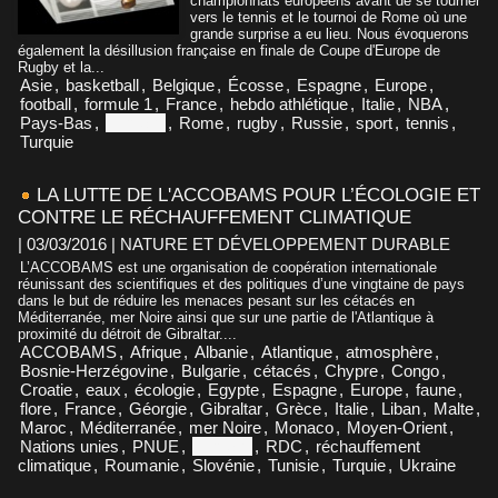
championnats européens avant de se tourner
vers le tennis et le tournoi de Rome où une
grande surprise a eu lieu. Nous évoquerons
également la désillusion française en finale de Coupe d'Europe de
Rugby et la...
Asie
,
basketball
,
Belgique
,
Écosse
,
Espagne
,
Europe
,
football
,
formule 1
,
France
,
hebdo athlétique
,
Italie
,
NBA
,
Pays-Bas
,
Portugal
,
Rome
,
rugby
,
Russie
,
sport
,
tennis
,
Turquie
LA LUTTE DE L'ACCOBAMS POUR L’ÉCOLOGIE ET
CONTRE LE RÉCHAUFFEMENT CLIMATIQUE
| 03/03/2016
|
NATURE ET DÉVELOPPEMENT DURABLE
L’ACCOBAMS est une organisation de coopération internationale
réunissant des scientifiques et des politiques d’une vingtaine de pays
dans le but de réduire les menaces pesant sur les cétacés en
Méditerranée, mer Noire ainsi que sur une partie de l'Atlantique à
proximité du détroit de Gibraltar....
ACCOBAMS
,
Afrique
,
Albanie
,
Atlantique
,
atmosphère
,
Bosnie-Herzégovine
,
Bulgarie
,
cétacés
,
Chypre
,
Congo
,
Croatie
,
eaux
,
écologie
,
Egypte
,
Espagne
,
Europe
,
faune
,
flore
,
France
,
Géorgie
,
Gibraltar
,
Grèce
,
Italie
,
Liban
,
Malte
,
Maroc
,
Méditerranée
,
mer Noire
,
Monaco
,
Moyen-Orient
,
Nations unies
,
PNUE
,
Portugal
,
RDC
,
réchauffement
climatique
,
Roumanie
,
Slovénie
,
Tunisie
,
Turquie
,
Ukraine