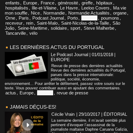
enfants
,
Europe
,
France
,
générosité
,
greffe
,
hôpitaux
,
hospitalisés
,
Ille-et-Vilaine
,
Le Havre
,
Leeloo Covers
,
Ma vie
mon souffle
,
Nice
,
Normandie
,
Normandie Actualités
,
organe
,
Orne
,
Paris
,
Podcast Journal
,
Porto
,
Portugal
,
poumons
,
receveur
,
rein
,
Saint-Malo
,
Saint-Nicolas-de-la-Taille
,
São
João
,
Seine-Maritime
,
solidaire
,
sport
,
Steve Malherbe
,
Tancarville
,
vélo
LES DERNIÈRES ACTUS DU PORTUGAL
Le Podcast Journal | 01/01/2018
|
EUROPE
Revue de presse des dernières actualités
Revue des dernières actualités du Portugal,
parues dans la presse internationale:
politique, société, économie,
environnement... Pour arrêter le défilement, passez votre souris sur le
texte. Vous pouvez contribuer aussi en ajoutant des commentaires.
actus
,
Europe
,
Portugal
,
revue de presse
JAMAIS DÉÇUS-ES!
Cécile Vrain
| 29/10/2017
|
ÉDITORIAL
La semaine dernière, il m’avait semblé plus
pertinent d’évoquer l’assassinat de la
journaliste maltaise Daphne Caruana Galizia,