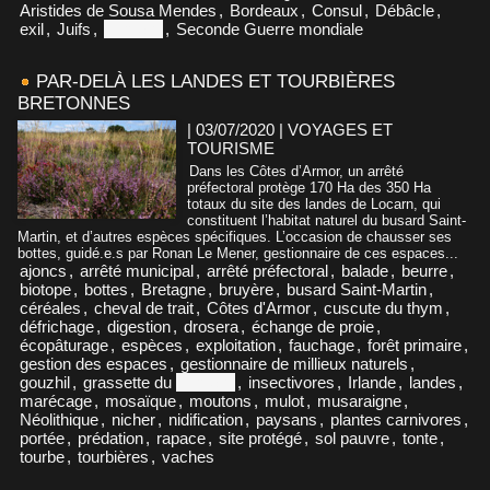
Aristides de Sousa Mendes
,
Bordeaux
,
Consul
,
Débâcle
,
exil
,
Juifs
,
Portugal
,
Seconde Guerre mondiale
PAR-DELÀ LES LANDES ET TOURBIÈRES
BRETONNES
| 03/07/2020
|
VOYAGES ET
TOURISME
Dans les Côtes d’Armor, un arrêté
préfectoral protège 170 Ha des 350 Ha
totaux du site des landes de Locarn, qui
constituent l’habitat naturel du busard Saint-
Martin, et d’autres espèces spécifiques. L’occasion de chausser ses
bottes, guidé.e.s par Ronan Le Mener, gestionnaire de ces espaces...
ajoncs
,
arrêté municipal
,
arrêté préfectoral
,
balade
,
beurre
,
biotope
,
bottes
,
Bretagne
,
bruyère
,
busard Saint-Martin
,
céréales
,
cheval de trait
,
Côtes d'Armor
,
cuscute du thym
,
défrichage
,
digestion
,
drosera
,
échange de proie
,
écopâturage
,
espèces
,
exploitation
,
fauchage
,
forêt primaire
,
gestion des espaces
,
gestionnaire de millieux naturels
,
gouzhil
,
grassette du
Portugal
,
insectivores
,
Irlande
,
landes
,
marécage
,
mosaïque
,
moutons
,
mulot
,
musaraigne
,
Néolithique
,
nicher
,
nidification
,
paysans
,
plantes carnivores
,
portée
,
prédation
,
rapace
,
site protégé
,
sol pauvre
,
tonte
,
tourbe
,
tourbières
,
vaches