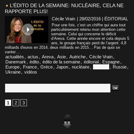
L'ÉDITO DE LA SEMAINE: NUCLÉAIRE, CELA NE
RAPPORTE PLUS!
Cécile Vrain
| 28/02/2016
|
ÉDITORIAL
Pour une fois, c’est un chiffre qui aura tout
particulièrement retenu mon attention cette
semaine. Celui qui concerne le déficit
d’Areva. Cette année encore et cela depuis 5
ans, le groupe français perd de l’argent. 4,8
milliards d'euros en 2014, deux milliards en 2015… Pas de quoi se
vanter....
actualités
,
actus
,
Areva
,
Asie
,
Autriche
,
Cécile Vrain
,
Danemark
,
édito
,
édito de la semaine
,
éditorial
,
Espagne
,
Europe
,
France
,
Grèce
,
Japon
,
nucléaire
,
Portugal
,
Russie
,
Ukraine
,
vidéos
1
2
3