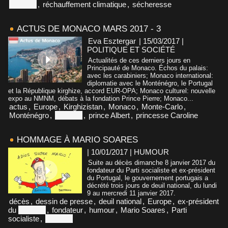
Portugal
,
réchauffement climatique
,
sécheresse
ACTUS DE MONACO MARS 2017 - 3
Eva Esztergar
| 15/03/2017
|
POLITIQUE ET SOCIÉTÉ
Actualités de ces derniers jours en
Principauté de Monaco. Échos du palais:
avec les carabiniers; Monaco international:
diplomatie avec le Monténégro, le Portugal
et la République kirghize, accord EUR-OPA; Monaco culturel: nouvelle
expo au NMNM, débats à la fondation Prince Pierre; Monaco...
actus
,
Europe
,
Kirghizistan
,
Monaco
,
Monte-Carlo
,
Monténégro
,
Portugal
,
prince Albert
,
princesse Caroline
HOMMAGE À MARIO SOARES
| 10/01/2017
|
HUMOUR
Suite au décès dimanche 8 janvier 2017 du
fondateur du Parti socialiste et ex-président
du Portugal, le gouvernement portugais a
décrété trois jours de deuil national, du lundi
9 au mercredi 11 janvier 2017.
décès
,
dessin de presse
,
deuil national
,
Europe
,
ex-président
du
Portugal
,
fondateur
,
humour
,
Mario Soares
,
Parti
socialiste
,
Portugal