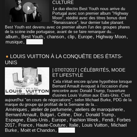
CULTURE
Le duo électro Best Youth nous arrive du
Portugal avec son premier album "Highway
Moon", réédité avec des titres bonus dont
"Renaissance", leur dernier tube planant.
Best Youth est devenu avec ce premier album l'un des groupes phares
de la scène indie portugaise, avant de se faire remarquer du...
album
,
Best Youth
,
chanson
,
clip
,
Europe
,
Highway Moon
,
musique
,
Portugal
LOUIS VUITTON À LA CONQUÊTE DES ÉTATS-
UNIS
| 07/07/2017
|
CÉLÉBRITÉS, MODE
ET LIFESTYLE
Cela n'était encore qu'une hypothèse lorsque
Bernard Arnault évoquait à l'occasion d'une
rencontre avec Donald Trump, l'ouverture
d'usines Louis Vuitton aux États-Unis. C'est
aujourd'hui "en cours de négociations", selon Michael Burke, PDG de la
marque du groupe qui profitait de la Semaine de la...
Amériques
,
atelier de parfumerie
,
ateliers de maroquinerie
,
Bernard Arnault
,
Bulgari
,
Céline
,
Dior
,
Donald Trump
,
Espagne
,
États-Unis
,
Europe
,
Fashion Week
,
Fendi
,
Forbes
2017
,
France
,
Haute-Couture
,
Italie
,
Louis Vuitton
,
Michael
Burke
,
Moët et Chandon
,
Portugal