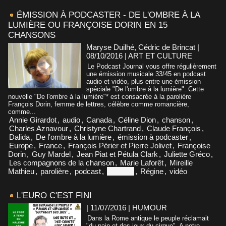
ÉMISSION À PODCASTER - DE L'OMBRE À LA
LUMIÈRE OU FRANÇOISE DORIN EN 15
CHANSONS
Maryse Duilhé, Cédric de Brincat |
08/10/2016
|
ART ET CULTURE
Le Podcast Journal vous offre régulièrement
une émission musicale 33/45 en podcast
audio et vidéo, plus entre une émission
spéciale "De l'ombre à la lumière". Cette
nouvelle "De l'ombre à la lumière"* est consacrée à la parolière
François Dorin, femme de lettres, célèbre comme romancière,
comme...
Annie Girardot
,
audio
,
Canada
,
Céline Dion
,
chanson
,
Charles Aznavour
,
Christyne Chartrand
,
Claude François
,
Dalida
,
De l'ombre à la lumière
,
émission à podcaster
,
Europe
,
France
,
François Périer et Pierre Jolivet
,
Françoise
Dorin
,
Guy Mardel
,
Jean Piat et Pétula Clark
,
Juliette Gréco
,
Les compagnons de la chanson
,
Marie Laforêt
,
Mireille
Mathieu
,
parolière
,
podcast
,
Portugal
,
Régine
,
vidéo
L'EURO C'EST FINI
| 11/07/2016
|
HUMOUR
Dans la Rome antique le peuple réclamait
"du pain et des jeux du cirque". A notre