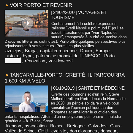
VOIR PORTO ET REVENIR
| 24/02/2020
|
VOYAGES ET
TOURISME
Contrairement à la célèbre expression
italienne "vedi Napoli e poi muori !" (qui se
traduit littéralement par "voir Naples et
mourir", transposée à la cité de Venise dans
2 œuvres littéraires distinctes), Porto offre quelques perspectives plus
réjouissantes à ses visiteurs. Parmi les plus vieilles...
azulejos
,
Braga
,
capital européenne
,
Douro
,
Europe.
,
histoire
,
hype
,
patrimoine mondial de l'UNESCO
,
Porto
,
Portugal
,
rénovation
,
vols lowcost
TANCARVILLE-PORTO: GREFFÉ, IL PARCOURRA
1.600 KM À VÉLO
| 01/10/2019
|
SANTÉ ET MÉDECINE
Greffé des poumons et d’un rein, Steve
Malherbe ralliera Porto depuis la Normandie
en 2020, un périple solidaire à vélo pour
sensibiliser l'opinion publique au don
d’organes et améliorer le quotidien des
enfants hospitalisés. Atteint d’un emphysème pulmonaire – maladie
génétique – à 17 ans, Steve...
Alençon
,
association
,
Bolbec
,
Bretagne
,
Calvados
,
Caux-
Vallée de Seine
,
CHU
,
cycliste
,
don d'organes
,
donneur
,