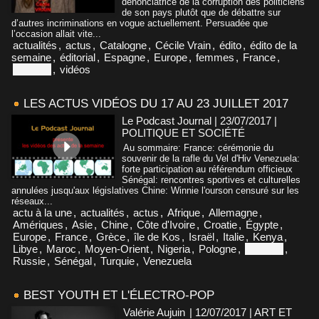
dénonciatrice de la corruption des politiciens
de son pays plutôt que de débattre sur
d’autres incriminations en vogue actuellement. Persuadée que
l’occasion allait vite...
actualités
,
actus
,
Catalogne
,
Cécile Vrain
,
édito
,
édito de la
semaine
,
éditorial
,
Espagne
,
Europe
,
femmes
,
France
,
Portugal
,
vidéos
LES ACTUS VIDÉOS DU 17 AU 23 JUILLET 2017
Le Podcast Journal | 23/07/2017
|
POLITIQUE ET SOCIÉTÉ
Au sommaire: France: cérémonie du
souvenir de la rafle du Vel d'Hiv Venezuela:
forte participation au référendum officieux
Sénégal: rencontres sportives et culturelles
annulées jusqu'aux législatives Chine: Winnie l'ourson censuré sur les
réseaux...
actu à la une
,
actualités
,
actus
,
Afrique
,
Allemagne
,
Amériques
,
Asie
,
Chine
,
Côte d'Ivoire
,
Croatie
,
Égypte
,
Europe
,
France
,
Grèce
,
île de Kos
,
Israël
,
Italie
,
Kenya
,
Libye
,
Maroc
,
Moyen-Orient
,
Nigeria
,
Pologne
,
Portugal
,
Russie
,
Sénégal
,
Turquie
,
Venezuela
BEST YOUTH ET L'ÉLECTRO-POP
Valérie Aujuin
| 12/07/2017
|
ART ET