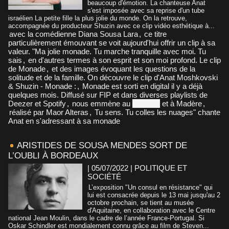
beaucoup d'émotion. La chanteuse Anat
s'est imposée avec sa reprise d'un tube
israélien La petite fille la plus jolie du monde. On la retrouve,
accompagnée du producteur Shuzin avec ce clip vidéo esthétique à...
avec la comédienne Diana Sousa Lara
,
ce titre
particulièrement émouvant se voit aujourd'hui offrir un clip à sa
valeur. "Ma jolie monade. Tu marche tranquille avec moi. Tu
sais
,
en d'autres termes à son esprit et son moi profond. Le clip
de Monade
,
et des images évoquant les questions de la
solitude et de la famille. On découvre le clip d'Anat Moshkovski
& Shuzin - Monade :
,
Monade est sorti en digital il y a déjà
quelques mois. Diffusé sur FIP et dans diverses playlists de
Deezer et Spotify
,
nous emmène au
Portugal
et à Madère
,
réalisé par Maor Alteras
,
Tu sens. Tu colles les nuages" chante
Anat en s'adressant à sa monade
ARISTIDES DE SOUSA MENDES SORT DE
L’OUBLI À BORDEAUX
| 05/07/2022
|
POLITIQUE ET
SOCIÉTÉ
L’exposition "Un consul en résistance" qui
lui est consacrée depuis le 13 mai jusqu'au 2
octobre prochain, se tient au musée
d'Aquitaine, en collaboration avec le Centre
national Jean Moulin, dans le cadre de l’année France-Portugal. Si
Oskar Schindler est mondialement connu grâce au film de Steven...