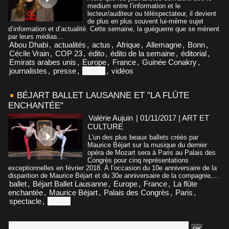
medium entre l’information et le
lecteur/auditeur ou téléspectateur, il devient
de plus en plus souvent lui-même sujet
d’information et d’actualité. Cette semaine, la guéguerre que se mènent
par leurs médias...
Abou Dhabi
,
actualités
,
actus
,
Afrique
,
Allemagne
,
Bonn
,
Cécile Vrain
,
COP 23
,
édito
,
édito de la semaine
,
éditorial
,
Emirats arabes unis
,
Europe
,
France
,
Guinée Conakry
,
journalistes
,
presse
,
Suisse
,
vidéos
BÉJART BALLET LAUSANNE ET "LA FLÛTE
ENCHANTÉE"
Valérie Aujuin
| 01/11/2017
|
ART ET
CULTURE
L'un des plus beaux ballets créés par
Maurice Béjart sur la musique du dernier
opéra de Mozart sera à Paris au Palais des
Congrès pour cinq représentations
exceptionnelles en février 2018. À l’occasion du 10e anniversaire de la
disparition de Maurice Béjart et du 30e anniversaire de la compagnie,...
ballet
,
Béjart Ballet Lausanne
,
Europe
,
France
,
La flûte
enchantée
,
Maurice Béjart
,
Palais des Congrès
,
Paris
,
spectacle
,
Suisse