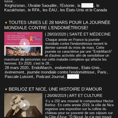
russe...
Kirghizistan
,
l'Arabie Saoudite
,
l'Estonie
,
la
Suisse
,
le
Kazakhstan
,
le RFA
,
les ÉAU
,
les États-Unis et le Canada
TOUTES UNIES LE 28 MARS POUR LA JOURNÉE
MONDIALE CONTRE L'ENDOMÉTRIOSE!
| 28/03/2020
|
SANTÉ ET MÉDECINE
Chaque année en France la journée
mondiale contre l'endométriose revient le
dernier samedi du mois de mars. Cette
journée se caractérise par une "EndoMarch"
et d'autres activités afin de sensibiliser un
maximum de personnes sur cette maladie complexe qui affecte les
femmes. En 2020, c'est le 28...
28 mars 2020
,
EndoMarch
,
endométriose
,
Etats-Unis
,
événement
,
journée mondiale contre l'endométriose
,
Paris
,
Pascale Luissint
,
Podcast Journal
,
Suisse
BERLIOZ ET NICE, UNE HISTOIRE D’AMOUR
| 26/08/2019
|
ART ET CULTURE
Il y a 150 ans mourait le compositeur Hector
Berlioz. En cette année 2019, la ville de Nice
organise une exposition sur la colline du
château pour se souvenir de ses séjours sur
la Côte d’Azur. "Ô Nizza! Je n’ai rien trouvé