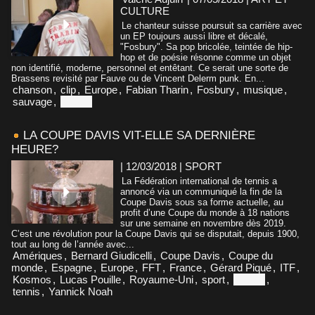
CULTURE
Le chanteur suisse poursuit sa carrière avec
un EP toujours aussi libre et décalé,
"Fosbury". Sa pop bricolée, teintée de hip-
hop et de poésie résonne comme un objet
non identifié, moderne, personnel et entêtant. Ce serait une sorte de
Brassens revisité par Fauve ou de Vincent Delerm punk. En...
chanson
,
clip
,
Europe
,
Fabian Tharin
,
Fosbury
,
musique
,
sauvage
,
Suisse
LA COUPE DAVIS VIT-ELLE SA DERNIÈRE
HEURE?
| 12/03/2018
|
SPORT
La Fédération international de tennis a
annoncé via un communiqué la fin de la
Coupe Davis sous sa forme actuelle, au
profit d’une Coupe du monde à 18 nations
sur une semaine en novembre dès 2019.
C’est une révolution pour la Coupe Davis qui se disputait, depuis 1900,
tout au long de l’année avec...
Amériques
,
Bernard Giudicelli
,
Coupe Davis
,
Coupe du
monde
,
Espagne
,
Europe
,
FFT
,
France
,
Gérard Piqué
,
ITF
,
Kosmos
,
Lucas Pouille
,
Royaume-Uni
,
sport
,
Suisse
,
tennis
,
Yannick Noah