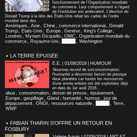
fonctionnement de l’Organisation mondiale
du commerce. Leur comportement à l’égard
de l’institution est ambivalent. L’élection de
Donald Trump à la tête des États-Unis rebat les cartes de l’ordre
mondial dans des...
Amériques
,
Asie
,
Chine
,
commerce international
,
Donald
Trump
,
Etats-Unis
,
Europe
,
Genève
,
King’s College
,
Londres
,
Myriam Gicquello
,
OMC
,
Organisation mondiale du
commerce
,
Royaume-Uni
,
Suisse
,
Washington
LA TERRE ÉPUISÉE
E.E. | 01/08/2018
|
HUMOUR
Nouveau record de surconsommation:
l'humanité a désormais besoin de presque
deux planètes car toutes les ressources
d'une année entière ont été exploitées déjà
en date du 1er août 2018...
abus
,
consommation
,
dessin de presse
,
épuisement
,
Europe
,
gaspillage
,
Gland
,
humanité
,
humour
,
jour de
dépassement
,
ONGI
,
ressources naturelle
,
Suisse
,
Terre
,
WWF
FABIAN THARIN S'OFFRE UN RETOUR EN
FOSBURY
Valérie Aujuin
| 07/05/2018
|
ART ET