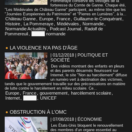
Pommeraye conserve les vestiges de la
forteresse du Comte de Ganne. Chaque été,
"Les Médiévales de Château Ganne" participent, au même titre que les
"Journées Européennes du Patrimoine" et "Pierres en Lumières", à la...
Château Ganne
,
Europe
,
France
,
Guillaume-le-Conquérant
,
Histoire
,
La Pommeraye
,
Médiévales
,
Normandie
,
Normandie Actualités
,
Podcast Journal
,
Radolf de
Pommereuil
,
Suisse
normande
LA VIOLENCE N'A PAS D'ÂGE
| 01/12/2018
|
POLITIQUE ET
SOCIÉTÉ
Des vidéos montrant des enfants en pleurs
et des parents désarmés fleurissent sur
Internet, le site "Non au harcèlement" diffuse
un numéro vert à destination des victimes,
tandis que le gouvernement travaille sur des préconisations en matière
de lutte contre le harcèlement en milieu scolaire. Ce...
Europe
,
France
,
gouvernement
,
harcèlement scolaire
,
Internet
,
Suisse
,
UNICEF
OBSTRUCTION À L’OMC
| 07/08/2018
|
ÉCONOMIE
Les États-Unis bloquent le renouvellement
des membres d’un organe essentiel au