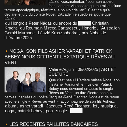
László Krasznahorkai, "pour son œuvre
fascinante et visionnaire qui, au milieu d'une
terreur apocalyptique, réaffirme le pouvoir de l'art". C’est ce qu’a
déclaré le jury du comité Nobel. L’Académie suédoise ajoute que
László ...
du Hongrois Péter Nádas ou encore du
Suisse
Christian
Kracht
,
du Roumain Mircea Cartarescu
,
Hongrie
,
l'Australien
Gerald Murnane
,
László Krasznahorkai
,
prix Nobel de
littérature 2025
NOGA, SON FILS ASHER VARADI ET PATRICK
BEBEY NOUS OFFRENT L'EXTATIQUE RÊVES AU
VENT
Valérie Aujuin
| 08/02/2025
|
ART ET
CULTURE
Que c'est beau ! L'artiste suisse Noga, son
fils Asher Varadi et le musicien Patrick
Bebey nous dévoient en audio le single
Rêves au Vent, un titre électro pop aux
paroles inspirées du poète Jacques-René Fiechter. Noga est de retour
avec le single « Rêves au vent », accompagnée de son fils Asher...
album
,
asher varadi
,
Jacques-René Fiechter
,
lef
,
musique
,
noga
,
patrick bebey
,
pop
,
single
,
suisse
LES RÉCENTES FAILLITES BANCAIRES