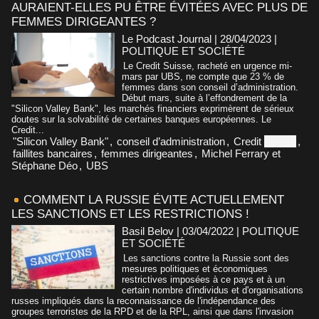
AURAIENT-ELLES PU ÊTRE ÉVITÉES AVEC PLUS DE
FEMMES DIRIGEANTES ?
Le Podcast Journal | 28/04/2023
|
POLITIQUE ET SOCIÉTÉ
Le Credit Suisse, racheté en urgence mi-
mars par UBS, ne compte que 23 % de
femmes dans son conseil d’administration.
Début mars, suite à l’effondrement de la
"Silicon Valley Bank", les marchés financiers exprimèrent de sérieux
doutes sur la solvabilité de certaines banques européennes. Le
Credit...
"Silicon Valley Bank"
,
conseil d’administration
,
Credit
Suisse
,
faillites bancaires
,
femmes dirigeantes
,
Michel Ferrary et
Stéphane Déo
,
UBS
COMMENT LA RUSSIE ÉVITE ACTUELLEMENT
LES SANCTIONS ET LES RESTRICTIONS !
Basil Belov | 03/04/2022
|
POLITIQUE
ET SOCIÉTÉ
Les sanctions contre la Russie sont des
mesures politiques et économiques
restrictives imposées à ce pays et à un
certain nombre d'individus et d'organisations
russes impliqués dans la reconnaissance de l'indépendance des
groupes terroristes de la RPD et de la RPL, ainsi que dans l'invasion