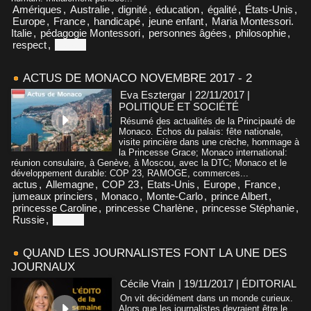
Amériques
,
Australie
,
dignité
,
éducation
,
égalité
,
États-Unis
,
Europe
,
France
,
handicapé
,
jeune enfant
,
Maria Montessori.
Italie
,
pédagogie Montessori
,
personnes âgées
,
philosophie
,
respect
,
Suisse
ACTUS DE MONACO NOVEMBRE 2017 - 2
Eva Esztergar
| 22/11/2017
|
POLITIQUE ET SOCIÉTÉ
Résumé des actualités de la Principauté de
Monaco. Échos du palais: fête nationale,
visite princière dans une crèche, hommage à
la Princesse Grace; Monaco international:
réunion consulaire, à Genève, à Moscou, avec la DTC; Monaco et le
développement durable: COP 23, RAMOGE, commerces...
actus
,
Allemagne
,
COP 23
,
Etats-Unis
,
Europe
,
France
,
jumeaux princiers
,
Monaco
,
Monte-Carlo
,
prince Albert
,
princesse Caroline
,
princesse Charlène
,
princesse Stéphanie
,
Russie
,
Suisse
QUAND LES JOURNALISTES FONT LA UNE DES
JOURNAUX
Cécile Vrain
| 19/11/2017
|
ÉDITORIAL
On vit décidément dans un monde curieux.
Alors que les journalistes devraient être le