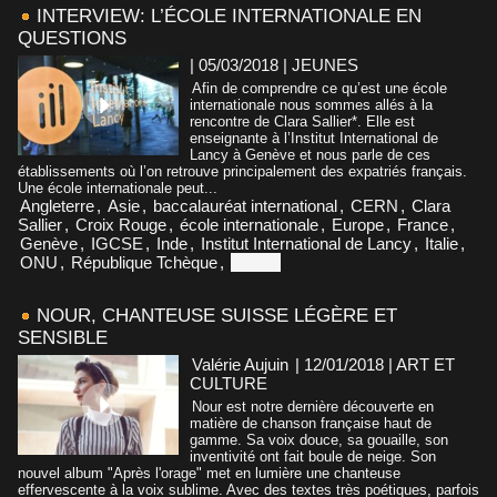
INTERVIEW: L’ÉCOLE INTERNATIONALE EN
QUESTIONS
| 05/03/2018
|
JEUNES
Afin de comprendre ce qu’est une école
internationale nous sommes allés à la
rencontre de Clara Sallier*. Elle est
enseignante à l’Institut International de
Lancy à Genève et nous parle de ces
établissements où l’on retrouve principalement des expatriés français.
Une école internationale peut...
Angleterre
,
Asie
,
baccalauréat international
,
CERN
,
Clara
Sallier
,
Croix Rouge
,
école internationale
,
Europe
,
France
,
Genève
,
IGCSE
,
Inde
,
Institut International de Lancy
,
Italie
,
ONU
,
République Tchèque
,
Suisse
NOUR, CHANTEUSE SUISSE LÉGÈRE ET
SENSIBLE
Valérie Aujuin
| 12/01/2018
|
ART ET
CULTURE
Nour est notre dernière découverte en
matière de chanson française haut de
gamme. Sa voix douce, sa gouaille, son
inventivité ont fait boule de neige. Son
nouvel album "Après l'orage" met en lumière une chanteuse
effervescente à la voix sublime. Avec des textes très poétiques, parfois