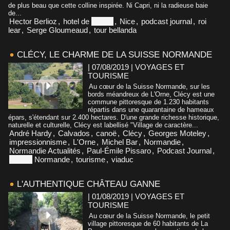
de plus beau que cette colline inspirée. Ni Capri, ni la radieuse baie
de...
Hector Berlioz
,
hotel de
suisse
,
Nice
,
podcast journal
,
roi
lear
,
Serge Gloumeaud
,
tour bellanda
CLÉCY, LE CHARME DE LA SUISSE NORMANDE
| 07/08/2019
|
VOYAGES ET
TOURISME
Au cœur de la Suisse Normande, sur les
bords méandreux de L'Orne, Clécy est une
commune pittoresque de 1.230 habitants
répartis dans une quarantaine de hameaux
épars, s'étendant sur 2.400 hectares. D'une grande richesse historique,
naturelle et culturelle, Clécy est labellisé "Village de caractère...
André Hardy
,
Calvados
,
canoë
,
Clécy
,
Georges Moteley
,
impressionnisme
,
L'Orne
,
Michel Bar
,
Normandie
,
Normandie Actualités
,
Paul-Émile Pissaro
,
Podcast Journal
,
Suisse
Normande
,
tourisme
,
viaduc
L'AUTHENTIQUE CHÂTEAU GANNE
| 01/08/2019
|
VOYAGES ET
TOURISME
Au cœur de la Suisse Normande, le petit
village pittoresque de 60 habitants de La