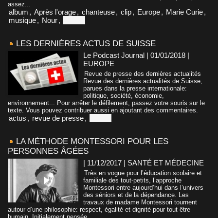
assez...
album
,
Après l'orage
,
chanteuse
,
clip
,
Europe
,
Marie Curie
,
musique
,
Nour
,
Suisse
LES DERNIÈRES ACTUS DE SUISSE
Le Podcast Journal | 01/01/2018
|
EUROPE
Revue de presse des dernières actualités
Revue des dernières actualités de Suisse,
parues dans la presse internationale:
politique, société, économie,
environnement... Pour arrêter le défilement, passez votre souris sur le
texte. Vous pouvez contribuer aussi en ajoutant des commentaires.
actus
,
revue de presse
,
Suisse
LA MÉTHODE MONTESSORI POUR LES
PERSONNES ÂGÉES
| 11/12/2017
|
SANTÉ ET MÉDECINE
Très en vogue pour l’éducation scolaire et
familiale des tout-petits, l’approche
Montessori entre aujourd’hui dans l’univers
des séniors et de la dépendance. Les
travaux de madame Montessori tournent
autour d’une philosophie: respect, égalité et dignité pour tout être
humain. Initialement pensée...