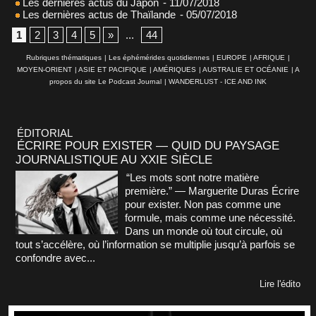
Les dernières actus du Japon
- 11/07/2018
Les dernières actus de Thaïlande
- 05/07/2018
1
2
3
4
5
»
...
44
Rubriques thématiques
|
Les éphémérides quotidiennes
|
EUROPE
|
AFRIQUE
|
MOYEN-ORIENT
|
ASIE ET PACIFIQUE
|
AMÉRIQUES
|
AUSTRALIE ET OCÉANIE
|
A
propos du site Le Podcast Journal
|
WANDERLUST - ICE AND INK
ÉDITORIAL
ÉCRIRE POUR EXISTER — QUID DU PAYSAGE
JOURNALISTIQUE AU XXIE SIÈCLE
“Les mots sont notre matière
première.” — Marguerite Duras Écrire
pour exister. Non pas comme une
formule, mais comme une nécessité.
Dans un monde où tout circule, où
tout s’accélère, où l’information se multiplie jusqu’à parfois se
confondre avec...
Lire l'édito