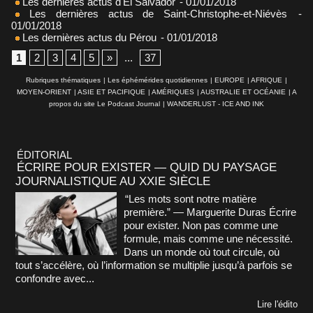
Les dernières actus d'El Salvador
- 01/01/2018
Les dernières actus de Saint-Christophe-et-Niévès
-
01/01/2018
Les dernières actus du Pérou
- 01/01/2018
1
2
3
4
5
»
...
37
Rubriques thématiques
|
Les éphémérides quotidiennes
|
EUROPE
|
AFRIQUE
|
MOYEN-ORIENT
|
ASIE ET PACIFIQUE
|
AMÉRIQUES
|
AUSTRALIE ET OCÉANIE
|
A
propos du site Le Podcast Journal
|
WANDERLUST - ICE AND INK
ÉDITORIAL
ÉCRIRE POUR EXISTER — QUID DU PAYSAGE
JOURNALISTIQUE AU XXIE SIÈCLE
“Les mots sont notre matière
première.” — Marguerite Duras Écrire
pour exister. Non pas comme une
formule, mais comme une nécessité.
Dans un monde où tout circule, où
tout s’accélère, où l’information se multiplie jusqu’à parfois se
confondre avec...
Lire l'édito