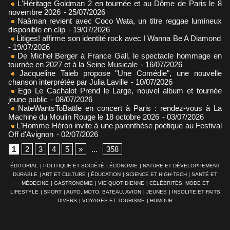
L'Héritage Goldman 2 en tournée et au Dôme de Paris le 8
novembre 2026
- 25/07/2026
Naâman revient avec Coco Wata, un titre reggae lumineux
disponible en clip
- 19/07/2026
Litiges! affirme son identité rock avec I Wanna Be A Diamond
- 19/07/2026
De Michel Berger à France Gall, le spectacle hommage en
tournée en 2027 et à la Seine Musicale
- 16/07/2026
Jacqueline Taieb propose "Une Comédie", une nouvelle
chanson interprétée par Julia Laville
- 10/07/2026
Ego Le Cachalot Prend le Large, nouvel album et tournée
jeune public
- 08/07/2026
NateWantsToBattle en concert à Paris : rendez-vous à La
Machine du Moulin Rouge le 18 octobre 2026
- 03/07/2026
L'Homme Héron invite à une parenthèse poétique au Festival
Off d'Avignon
- 02/07/2026
1
2
3
4
5
»
...
358
ÉDITORIAL
|
POLITIQUE ET SOCIÉTÉ
|
ÉCONOMIE
|
NATURE ET DÉVELOPPEMENT
DURABLE
|
ART ET CULTURE
|
ÉDUCATION
|
SCIENCE ET HIGH-TECH
|
SANTÉ ET
MÉDECINE
|
GASTRONOMIE
|
VIE QUOTIDIENNE
|
CÉLÉBRITÉS, MODE ET
LIFESTYLE
|
SPORT
|
AUTO, MOTO, BATEAU, AVION
|
JEUNES
|
INSOLITE ET FAITS
DIVERS
|
VOYAGES ET TOURISME
|
HUMOUR