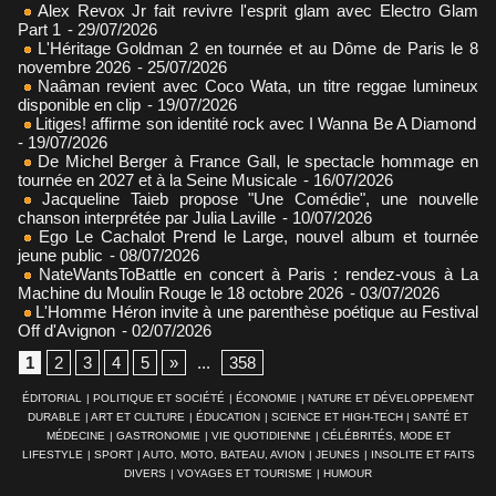
Alex Revox Jr fait revivre l'esprit glam avec Electro Glam
Part 1
- 29/07/2026
L'Héritage Goldman 2 en tournée et au Dôme de Paris le 8
novembre 2026
- 25/07/2026
Naâman revient avec Coco Wata, un titre reggae lumineux
disponible en clip
- 19/07/2026
Litiges! affirme son identité rock avec I Wanna Be A Diamond
- 19/07/2026
De Michel Berger à France Gall, le spectacle hommage en
tournée en 2027 et à la Seine Musicale
- 16/07/2026
Jacqueline Taieb propose "Une Comédie", une nouvelle
chanson interprétée par Julia Laville
- 10/07/2026
Ego Le Cachalot Prend le Large, nouvel album et tournée
jeune public
- 08/07/2026
NateWantsToBattle en concert à Paris : rendez-vous à La
Machine du Moulin Rouge le 18 octobre 2026
- 03/07/2026
L'Homme Héron invite à une parenthèse poétique au Festival
Off d'Avignon
- 02/07/2026
1
2
3
4
5
»
...
358
ÉDITORIAL
|
POLITIQUE ET SOCIÉTÉ
|
ÉCONOMIE
|
NATURE ET DÉVELOPPEMENT
DURABLE
|
ART ET CULTURE
|
ÉDUCATION
|
SCIENCE ET HIGH-TECH
|
SANTÉ ET
MÉDECINE
|
GASTRONOMIE
|
VIE QUOTIDIENNE
|
CÉLÉBRITÉS, MODE ET
LIFESTYLE
|
SPORT
|
AUTO, MOTO, BATEAU, AVION
|
JEUNES
|
INSOLITE ET FAITS
DIVERS
|
VOYAGES ET TOURISME
|
HUMOUR