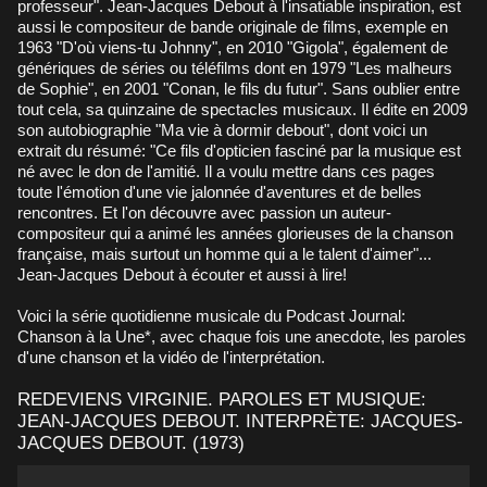
professeur". Jean-Jacques Debout à l'insatiable inspiration, est
aussi le compositeur de bande originale de films, exemple en
1963 "D'où viens-tu Johnny", en 2010 "Gigola", également de
génériques de séries ou téléfilms dont en 1979 "Les malheurs
de Sophie", en 2001 "Conan, le fils du futur". Sans oublier entre
tout cela, sa quinzaine de spectacles musicaux. Il édite en 2009
son autobiographie "Ma vie à dormir debout", dont voici un
extrait du résumé: "Ce fils d'opticien fasciné par la musique est
né avec le don de l'amitié. Il a voulu mettre dans ces pages
toute l'émotion d'une vie jalonnée d'aventures et de belles
rencontres. Et l'on découvre avec passion un auteur-
compositeur qui a animé les années glorieuses de la chanson
française, mais surtout un homme qui a le talent d'aimer"...
Jean-Jacques Debout à écouter et aussi à lire!
Voici la série quotidienne musicale du Podcast Journal:
Chanson à la Une*, avec chaque fois une anecdote, les paroles
d'une chanson et la vidéo de l'interprétation.
REDEVIENS VIRGINIE. PAROLES ET MUSIQUE:
JEAN-JACQUES DEBOUT. INTERPRÈTE: JACQUES-
JACQUES DEBOUT. (1973)