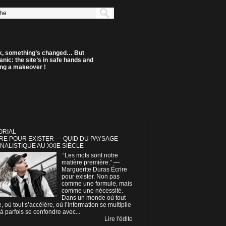
k, something’s changed… But
anic: the site’s in safe hands and
ting a makeover !
ORIAL
RE POUR EXISTER — QUID DU PAYSAGE
NALISTIQUE AU XXIE SIÈCLE
“Les mots sont notre
matière première.” —
Marguerite Duras Écrire
pour exister. Non pas
comme une formule, mais
comme une nécessité.
Dans un monde où tout
e, où tout s’accélère, où l’information se multiplie
à parfois se confondre avec...
Lire l'édito