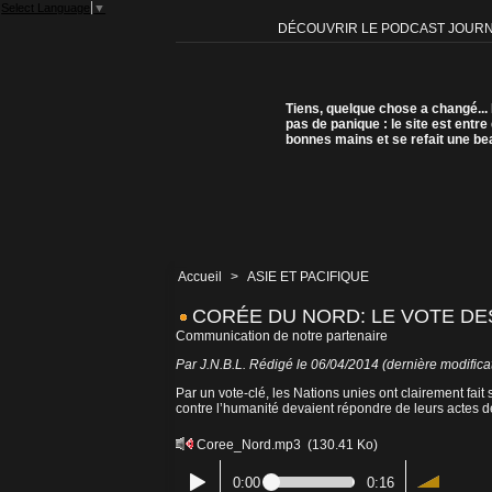
Select Language
▼
DÉCOUVRIR LE PODCAST JOUR
Tiens, quelque chose a changé...
pas de panique : le site est entre
bonnes mains et se refait une be
Accueil
>
ASIE ET PACIFIQUE
CORÉE DU NORD: LE VOTE DE
Communication de notre partenaire
Par J.N.B.L. Rédigé le 06/04/2014 (dernière modifica
Par un vote-clé, les Nations unies ont clairement fai
contre l’humanité devaient répondre de leurs actes de
Coree_Nord.mp3
(130.41 Ko)
0:00
0:16