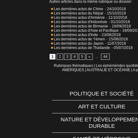
Autres articles dans la même rubrique ou dossier:
Les dernières actus de Chine
- 24/10/2018
Les dernières actus du Népal
- 15/10/2018
Les dernières actus d'Arménie
- 11/10/2018
Les dernières actus d'Indonésie
- 01/10/2018
Les dernières actus de Birmanie
- 19/09/2018
Les dernières actus d'Asie et Pacifique
- 18/09/20
Les dernières actus d'Inde
- 23/08/2018
Les dernières actus de Yémen
- 15/08/2018
Les dernières actus du Japon
- 11/07/2018
Les dernières actus de Thaïlande
- 05/07/2018
1
2
3
4
5
»
...
44
Rubriques thématiques
|
Les éphémérides quotid
AMÉRIQUES
|
AUSTRALIE ET OCÉANIE
|
A p
POLITIQUE ET SOCIÉTÉ
ART ET CULTURE
NATURE ET DÉVELOPPEME
DURABLE