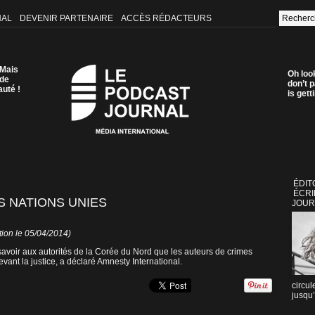
NAL
DEVENIR PARTENAIRE
ACCÈS RÉDACTEURS
 Mais
Oh loo
 de
don’t p
auté !
is get
ÉDIT
ÉCRI
S NATIONS UNIES
JOUR
tion le 05/04/2014)
t savoir aux autorités de la Corée du Nord que les auteurs de crimes
vant la justice, a déclaré Amnesty International.
circul
jusqu’