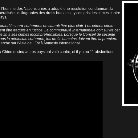
de l’homme des Nations unies a adopté une résolution condamnant la
éralisées et flagrantes des droits humains - y compris des crimes contre
pays.
autorités nord-coréennes ne saurait être plus clair. Les crimes contre
ent être traduits en justice. La communauté internationale doit suivre cet
te fin à ses crimes incompréhensibles. Lorsque le Conseil de sécurité
dans la péninsule coréenne, les droits humains doivent être la première
herche sur l’Asie de l’Est à Amnesty International.
Chine et cinq autres pays ont voté contre, et il y a eu 11 abstentions.