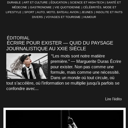
DURABLE
|
ART ET CULTURE
|
ÉDUCATION
|
SCIENCE ET HIGH-TECH
|
SANTÉ ET
MÉDECINE
|
GASTRONOMIE
|
VIE QUOTIDIENNE
|
CÉLÉBRITÉS, MODE ET
LIFESTYLE
|
SPORT
|
AUTO, MOTO, BATEAU, AVION
|
JEUNES
|
INSOLITE ET FAITS
DIVERS
|
VOYAGES ET TOURISME
|
HUMOUR
ÉDITORIAL
ÉCRIRE POUR EXISTER — QUID DU PAYSAGE
JOURNALISTIQUE AU XXIE SIÈCLE
“Les mots sont notre matière
première.” — Marguerite Duras Écrire
pour exister. Non pas comme une
formule, mais comme une nécessité.
Dans un monde où tout circule, où
tout s’accélère, où l’information se multiplie jusqu’à parfois se
confondre avec...
Lire l'édito