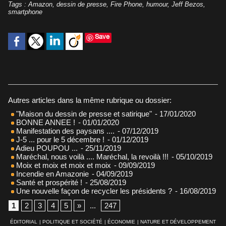
Tags
:
Amazon
,
dessin de presse
,
Fire Phone
,
humour
,
Jeff Bezos
,
smartphone
Save
Autres articles dans la même rubrique ou dossier:
"Maison du dessin de presse et satirique"
- 17/01/2020
BONNE ANNEE !
- 01/01/2020
Manifestation des paysans ....
- 07/12/2019
J-5 ... pour le 5 décembre !
- 01/12/2019
Adieu POUPOU ...
- 25/11/2019
Maréchal, nous voilà .... Maréchal, la revoilà !!!
- 05/10/2019
Moix et moix et moix et moix
- 09/09/2019
Incendie en Amazonie
- 04/09/2019
Santé et prospérité !
- 25/08/2019
Une nouvelle façon de recycler les présidents ?
- 16/08/2019
1
2
3
4
5
»
...
247
ÉDITORIAL
|
POLITIQUE ET SOCIÉTÉ
|
ÉCONOMIE
|
NATURE ET DÉVELOPPEMENT