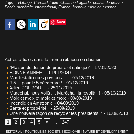
Tags
:
arbitrage
,
Bernard Tapie
,
Christine Lagarde
,
dessin de presse
,
Fonds monétaire international
,
France
,
humour
,
mise en examen
Save
Autres articles dans la même rubrique ou dossier:
"Maison du dessin de presse et satirique"
- 17/01/2020
BONNE ANNEE !
- 01/01/2020
Manifestation des paysans ....
- 07/12/2019
J-5 ... pour le 5 décembre !
- 01/12/2019
Adieu POUPOU ...
- 25/11/2019
Maréchal, nous voilà .... Maréchal, la revoilà !!!
- 05/10/2019
Moix et moix et moix et moix
- 09/09/2019
Incendie en Amazonie
- 04/09/2019
Santé et prospérité !
- 25/08/2019
Une nouvelle façon de recycler les présidents ?
- 16/08/2019
1
2
3
4
5
»
...
247
ÉDITORIAL
|
POLITIQUE ET SOCIÉTÉ
|
ÉCONOMIE
|
NATURE ET DÉVELOPPEMENT