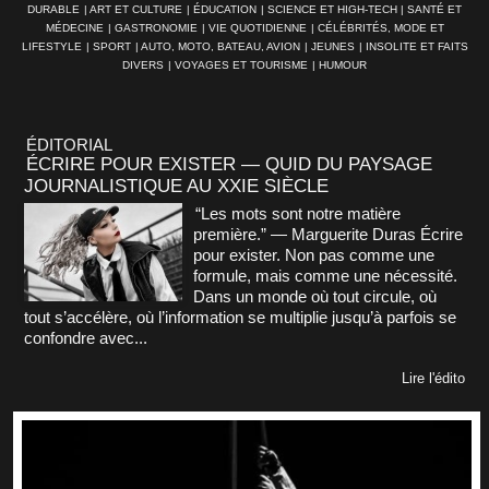
DURABLE
|
ART ET CULTURE
|
ÉDUCATION
|
SCIENCE ET HIGH-TECH
|
SANTÉ ET
MÉDECINE
|
GASTRONOMIE
|
VIE QUOTIDIENNE
|
CÉLÉBRITÉS, MODE ET
LIFESTYLE
|
SPORT
|
AUTO, MOTO, BATEAU, AVION
|
JEUNES
|
INSOLITE ET FAITS
DIVERS
|
VOYAGES ET TOURISME
|
HUMOUR
ÉDITORIAL
ÉCRIRE POUR EXISTER — QUID DU PAYSAGE
JOURNALISTIQUE AU XXIE SIÈCLE
“Les mots sont notre matière
première.” — Marguerite Duras Écrire
pour exister. Non pas comme une
formule, mais comme une nécessité.
Dans un monde où tout circule, où
tout s’accélère, où l’information se multiplie jusqu’à parfois se
confondre avec...
Lire l'édito