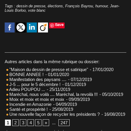
Tags
:
dessin de presse
,
élections
,
François Bayrou
,
humour
,
Jean-
Louis Borloo
,
vote blanc
Save
Autres articles dans la même rubrique ou dossier:
"Maison du dessin de presse et satirique"
- 17/01/2020
BONNE ANNEE !
- 01/01/2020
Manifestation des paysans ....
- 07/12/2019
J-5 ... pour le 5 décembre !
- 01/12/2019
Adieu POUPOU ...
- 25/11/2019
Maréchal, nous voilà .... Maréchal, la revoilà !!!
- 05/10/2019
Moix et moix et moix et moix
- 09/09/2019
Incendie en Amazonie
- 04/09/2019
Santé et prospérité !
- 25/08/2019
Une nouvelle façon de recycler les présidents ?
- 16/08/2019
1
2
3
4
5
»
...
247