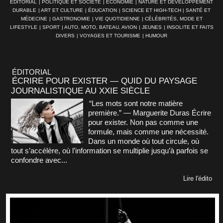
ÉDITORIAL
|
POLITIQUE ET SOCIÉTÉ
|
ÉCONOMIE
|
NATURE ET DÉVELOPPEMENT
DURABLE
|
ART ET CULTURE
|
ÉDUCATION
|
SCIENCE ET HIGH-TECH
|
SANTÉ ET
MÉDECINE
|
GASTRONOMIE
|
VIE QUOTIDIENNE
|
CÉLÉBRITÉS, MODE ET
LIFESTYLE
|
SPORT
|
AUTO, MOTO, BATEAU, AVION
|
JEUNES
|
INSOLITE ET FAITS
DIVERS
|
VOYAGES ET TOURISME
|
HUMOUR
ÉDITORIAL
ÉCRIRE POUR EXISTER — QUID DU PAYSAGE
JOURNALISTIQUE AU XXIE SIÈCLE
“Les mots sont notre matière
première.” — Marguerite Duras Écrire
pour exister. Non pas comme une
formule, mais comme une nécessité.
Dans un monde où tout circule, où
tout s’accélère, où l’information se multiplie jusqu’à parfois se
confondre avec...
Lire l'édito