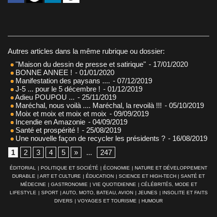
Autres articles dans la même rubrique ou dossier:
"Maison du dessin de presse et satirique"
- 17/01/2020
BONNE ANNEE !
- 01/01/2020
Manifestation des paysans ....
- 07/12/2019
J-5 ... pour le 5 décembre !
- 01/12/2019
Adieu POUPOU ...
- 25/11/2019
Maréchal, nous voilà .... Maréchal, la revoilà !!!
- 05/10/2019
Moix et moix et moix et moix
- 09/09/2019
Incendie en Amazonie
- 04/09/2019
Santé et prospérité !
- 25/08/2019
Une nouvelle façon de recycler les présidents ?
- 16/08/2019
1
2
3
4
5
»
...
247
ÉDITORIAL
|
POLITIQUE ET SOCIÉTÉ
|
ÉCONOMIE
|
NATURE ET DÉVELOPPEMENT
DURABLE
|
ART ET CULTURE
|
ÉDUCATION
|
SCIENCE ET HIGH-TECH
|
SANTÉ ET
MÉDECINE
|
GASTRONOMIE
|
VIE QUOTIDIENNE
|
CÉLÉBRITÉS, MODE ET
LIFESTYLE
|
SPORT
|
AUTO, MOTO, BATEAU, AVION
|
JEUNES
|
INSOLITE ET FAITS
DIVERS
|
VOYAGES ET TOURISME
|
HUMOUR