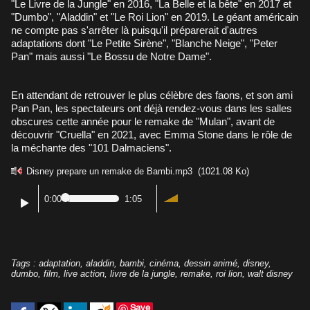
"Le Livre de la Jungle" en 2016, "La Belle et la bête" en 2017 et
"Dumbo", "Aladdin" et "Le Roi Lion" en 2019. Le géant américain
ne compte pas s'arrêter là puisqu'il préparerait d'autres
adaptations dont "Le Petite Sirène", "Blanche Neige", "Peter
Pan" mais aussi "Le Bossu de Notre Dame".
En attendant de retrouver le plus célèbre des faons, et son ami
Pan Pan, les spectateurs ont déjà rendez-vous dans les salles
obscures cette année pour le remake de "Mulan", avant de
découvrir "Cruella" en 2021, avec Emma Stone dans le rôle de
la méchante des "101 Dalmaciens".
Disney prepare un remake de Bambi.mp3
(1021.08 Ko)
0:00
1:05
Tags
:
adaptation
,
aladdin
,
bambi
,
cinéma
,
dessin animé
,
disney
,
dumbo
,
film
,
live action
,
livre de la jungle
,
remake
,
roi lion
,
walt disney
Save