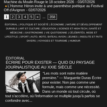
Machine du Moulin Rouge le 18 octobre 2026
- 03/07/2026
L'Homme Héron invite à une parenthèse poétique au Festival
Off d'Avignon
- 02/07/2026
1
2
3
4
5
»
...
358
ÉDITORIAL
|
POLITIQUE ET SOCIÉTÉ
|
ÉCONOMIE
|
NATURE ET DÉVELOPPEMENT
DURABLE
|
ART ET CULTURE
|
ÉDUCATION
|
SCIENCE ET HIGH-TECH
|
SANTÉ ET
MÉDECINE
|
GASTRONOMIE
|
VIE QUOTIDIENNE
|
CÉLÉBRITÉS, MODE ET
LIFESTYLE
|
SPORT
|
AUTO, MOTO, BATEAU, AVION
|
JEUNES
|
INSOLITE ET FAITS
DIVERS
|
VOYAGES ET TOURISME
|
HUMOUR
ÉDITORIAL
ÉCRIRE POUR EXISTER — QUID DU PAYSAGE
JOURNALISTIQUE AU XXIE SIÈCLE
“Les mots sont notre matière
première.” — Marguerite Duras Écrire
pour exister. Non pas comme une
formule, mais comme une nécessité.
Dans un monde où tout circule, où
tout s’accélère, où l’information se multiplie jusqu’à parfois se
confondre avec...