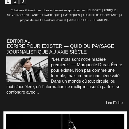
1
2
3
Rubriques thématiques
|
Les éphémérides quotidiennes
|
EUROPE
|
AFRIQUE
|
MOYEN-ORIENT
|
ASIE ET PACIFIQUE
|
AMÉRIQUES
|
AUSTRALIE ET OCÉANIE
|
A
propos du site Le Podcast Journal
|
WANDERLUST - ICE AND INK
ÉDITORIAL
ÉCRIRE POUR EXISTER — QUID DU PAYSAGE
JOURNALISTIQUE AU XXIE SIÈCLE
“Les mots sont notre matière
première.” — Marguerite Duras Écrire
pour exister. Non pas comme une
formule, mais comme une nécessité.
Dans un monde où tout circule, où
tout s’accélère, où l’information se multiplie jusqu’à parfois se
confondre avec...
Lire l'édito