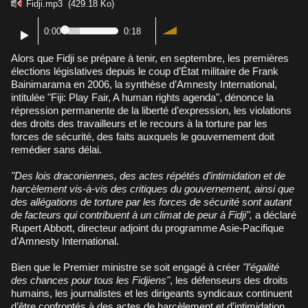
Fidji.mp3
(429.18 Ko)
0:00
0:18
Alors que Fidji se prépare à tenir, en septembre, les premières
élections législatives depuis le coup d’État militaire de Frank
Bainimarama en 2006, la synthèse d’Amnesty International,
intitulée "Fiji: Play Fair, A human rights agenda", dénonce la
répression permanente de la liberté d’expression, les violations
des droits des travailleurs et le recours à la torture par les
forces de sécurité, des faits auxquels le gouvernement doit
remédier sans délai.
"Des lois draconiennes, des actes répétés d’intimidation et de
harcèlement vis-à-vis des critiques du gouvernement, ainsi que
des allégations de torture par les forces de sécurité sont autant
de facteurs qui contribuent à un climat de peur à Fidji",
a déclaré
Rupert Abbott, directeur adjoint du programme Asie-Pacifique
d’Amnesty International.
Bien que le Premier ministre se soit engagé à créer
"l’égalité
des chances pour tous les Fidjiens"
, les défenseurs des droits
humains, les journalistes et les dirigeants syndicaux continuent
d’être confrontés à des actes de harcèlement et d’intimidation