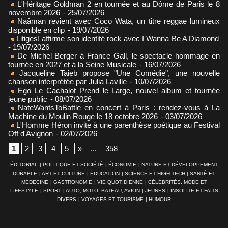
L'Héritage Goldman 2 en tournée et au Dôme de Paris le 8
novembre 2026
- 25/07/2026
Naâman revient avec Coco Wata, un titre reggae lumineux
disponible en clip
- 19/07/2026
Litiges! affirme son identité rock avec I Wanna Be A Diamond
- 19/07/2026
De Michel Berger à France Gall, le spectacle hommage en
tournée en 2027 et à la Seine Musicale
- 16/07/2026
Jacqueline Taieb propose "Une Comédie", une nouvelle
chanson interprétée par Julia Laville
- 10/07/2026
Ego Le Cachalot Prend le Large, nouvel album et tournée
jeune public
- 08/07/2026
NateWantsToBattle en concert à Paris : rendez-vous à La
Machine du Moulin Rouge le 18 octobre 2026
- 03/07/2026
L'Homme Héron invite à une parenthèse poétique au Festival
Off d'Avignon
- 02/07/2026
1
2
3
4
5
»
...
358
ÉDITORIAL
|
POLITIQUE ET SOCIÉTÉ
|
ÉCONOMIE
|
NATURE ET DÉVELOPPEMENT
DURABLE
|
ART ET CULTURE
|
ÉDUCATION
|
SCIENCE ET HIGH-TECH
|
SANTÉ ET
MÉDECINE
|
GASTRONOMIE
|
VIE QUOTIDIENNE
|
CÉLÉBRITÉS, MODE ET
LIFESTYLE
|
SPORT
|
AUTO, MOTO, BATEAU, AVION
|
JEUNES
|
INSOLITE ET FAITS
DIVERS
|
VOYAGES ET TOURISME
|
HUMOUR