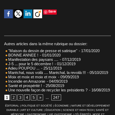
Save
Autres articles dans la même rubrique ou dossier:
"Maison du dessin de presse et satirique"
- 17/01/2020
BONNE ANNEE !
- 01/01/2020
Manifestation des paysans ....
- 07/12/2019
J-5 ... pour le 5 décembre !
- 01/12/2019
Adieu POUPOU ...
- 25/11/2019
Maréchal, nous voilà .... Maréchal, la revoilà !!!
- 05/10/2019
Moix et moix et moix et moix
- 09/09/2019
Incendie en Amazonie
- 04/09/2019
Santé et prospérité !
- 25/08/2019
Une nouvelle façon de recycler les présidents ?
- 16/08/2019
1
2
3
4
5
»
...
247
ÉDITORIAL
|
POLITIQUE ET SOCIÉTÉ
|
ÉCONOMIE
|
NATURE ET DÉVELOPPEMENT
DURABLE
|
ART ET CULTURE
|
ÉDUCATION
|
SCIENCE ET HIGH-TECH
|
SANTÉ ET
MÉDECINE
|
GASTRONOMIE
|
VIE QUOTIDIENNE
|
CÉLÉBRITÉS, MODE ET