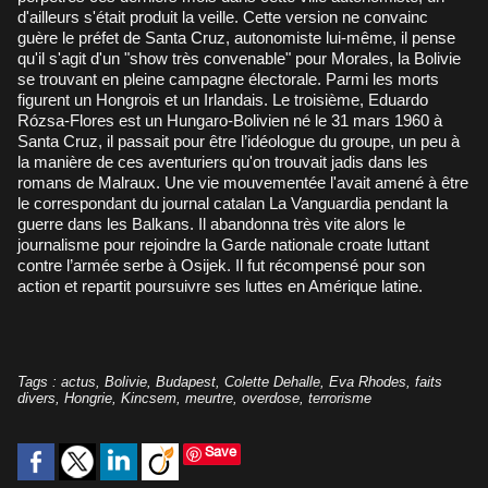
d'ailleurs s'était produit la veille. Cette version ne convainc
guère le préfet de Santa Cruz, autonomiste lui-même, il pense
qu'il s'agit d'un "show très convenable" pour Morales, la Bolivie
se trouvant en pleine campagne électorale. Parmi les morts
figurent un Hongrois et un Irlandais. Le troisième, Eduardo
Rózsa-Flores est un Hungaro-Bolivien né le 31 mars 1960 à
Santa Cruz, il passait pour être l’idéologue du groupe, un peu à
la manière de ces aventuriers qu'on trouvait jadis dans les
romans de Malraux. Une vie mouvementée l'avait amené à être
le correspondant du journal catalan La Vanguardia pendant la
guerre dans les Balkans. Il abandonna très vite alors le
journalisme pour rejoindre la Garde nationale croate luttant
contre l’armée serbe à Osijek. Il fut récompensé pour son
action et repartit poursuivre ses luttes en Amérique latine.
Tags
:
actus
,
Bolivie
,
Budapest
,
Colette Dehalle
,
Eva Rhodes
,
faits
divers
,
Hongrie
,
Kincsem
,
meurtre
,
overdose
,
terrorisme
Save