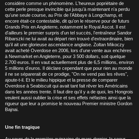
considère comme un phénomène. L'heureux popriétaire de
cette perle presque invincible qui jusqu'à maintenant n'a perdu
qu'une seule course, au Prix de l'Abbaye à Longchamp, et
encore était-ce contestable, dit qu'on le réserve pour de futurs
Grands Prix en Angleterre, notamment le Royal Ascot. Il est
d'ailleurs le premier surpris d'un tel succès, l'entraîneur Sandor
Ribarszki ne lui avait au départ rien trouvé d'extraordinaire, bien
qu'il ait une glorieuse ascendance anglaise. Zoltan Mikoczy
avait acheté Overdose en 2006, lors d'une vente aux enchères
à Newmarket en Angleterre, pour 3 500 dollars, soit quelque
2.700 euros. Il en vaut actuellement plus de 6,5 millions, environ
5 millions d'euros. Il déclare cependant que pour rien au monde
il ne se séparerait de ce prodige, "On ne vend pas les rêves",
ajoute-t-il. Et le milieu hippique et la presse de comparer
Overdose à Seabiscuit qui avait tant fait rêver les Américains
dans les années trente. Il faut dire qu'il y a de quoi, les Hongrois
veulent aussi oublier la crise et ses effets néfastes ainsi que la
rigueur que leur a promise le nouveau Premier ministre Gordon
Bajnai.
Une fin tragique
Au cours de la première quinzaine de mars dernier, la soeur