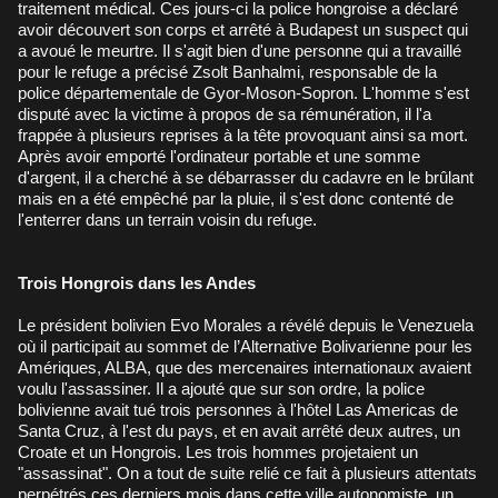
traitement médical. Ces jours-ci la police hongroise a déclaré
avoir découvert son corps et arrêté à Budapest un suspect qui
a avoué le meurtre. Il s'agit bien d'une personne qui a travaillé
pour le refuge a précisé Zsolt Banhalmi, responsable de la
police départementale de Gyor-Moson-Sopron. L'homme s'est
disputé avec la victime à propos de sa rémunération, il l'a
frappée à plusieurs reprises à la tête provoquant ainsi sa mort.
Après avoir emporté l'ordinateur portable et une somme
d'argent, il a cherché à se débarrasser du cadavre en le brûlant
mais en a été empêché par la pluie, il s'est donc contenté de
l'enterrer dans un terrain voisin du refuge.
Trois Hongrois dans les Andes
Le président bolivien Evo Morales a révélé depuis le Venezuela
où il participait au sommet de l’Alternative Bolivarienne pour les
Amériques, ALBA, que des mercenaires internationaux avaient
voulu l'assassiner. Il a ajouté que sur son ordre, la police
bolivienne avait tué trois personnes à l'hôtel Las Americas de
Santa Cruz, à l'est du pays, et en avait arrêté deux autres, un
Croate et un Hongrois. Les trois hommes projetaient un
"assassinat". On a tout de suite relié ce fait à plusieurs attentats
perpétrés ces derniers mois dans cette ville autonomiste, un