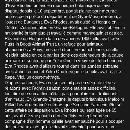
d'Eva Rhodes, un ancien mannequin britannique qui avait
disparu depuis le 10 septembre, portait plainte pour meurtre
auprès de la police du département de Györ-Moson-Sopron, à
l'ouest de Budapest. Eva Rhodes, avait quitté la Hongrie en
1956 et s'était installée en Grande-Bretagne. Elle avait obtenu la
nationalité britannique et travaillé comme mannequin et actrice.
Revenue en Hongrie à la fin des années 1990, elle avait créé
Puss in Boots Animal Trust, un refuge pour animaux
abandonnés à Bony, près de la frontière autrichienne, où elle
résidait, aidée en cela par les dons des défenseurs de la cause
animaux et soutenue par Yoko Ono, la veuve de John Lennon.
Eva Rhodes avait d'ailleurs tourné dans les années soixante
avec John Lennon et Yoko Ono lorsque le couple avait réalisé
Rape, Viol, un court-métrage.
D'après sa soeur, Eva ne se sentait pas en sécurité et ses
relations avec l'administration locale étaient assez difficiles, il
faut dire que son action n'était pas pour plaire aux trafiquants
d'animaux .En Grande-Bretagne, le député britannique Malcolm
Rifkind avait demandé en mars que Scotland Yard enquête sur
cette affaire de disparition. Eva Rhodes qui était âgée de 65
ans, avait été vue pour la dernière fois en septembre en
compagnie d'un homme qu'elle avait embauché pour s'occuper
des animaux alors qu'elle devait s'absenter pour suivre un