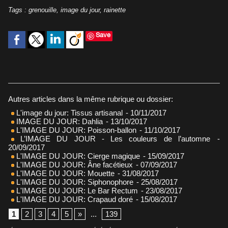
Tags
:
grenouille
,
image du jour
,
rainette
Save
Autres articles dans la même rubrique ou dossier:
L'image du jour: Tissus artisanal
- 10/11/2017
IMAGE DU JOUR: Dahlia
- 13/10/2017
L'IMAGE DU JOUR: Poisson-ballon
- 11/10/2017
L’IMAGE DU JOUR - Les couleurs de l’automne
-
20/09/2017
L'IMAGE DU JOUR: Cierge magique
- 15/09/2017
L'IMAGE DU JOUR: Âne facétieux
- 07/09/2017
L'IMAGE DU JOUR: Mouette
- 31/08/2017
L'IMAGE DU JOUR: Siphonophore
- 25/08/2017
L'IMAGE DU JOUR: Le Bar Rectum
- 23/08/2017
L'IMAGE DU JOUR: Crapaud doré
- 15/08/2017
1
2
3
4
5
»
...
139