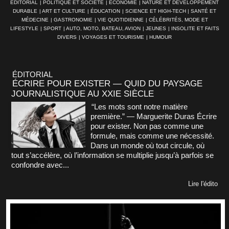
ÉDITORIAL
|
POLITIQUE ET SOCIÉTÉ
|
ÉCONOMIE
|
NATURE ET DÉVELOPPEMENT
DURABLE
|
ART ET CULTURE
|
ÉDUCATION
|
SCIENCE ET HIGH-TECH
|
SANTÉ ET
MÉDECINE
|
GASTRONOMIE
|
VIE QUOTIDIENNE
|
CÉLÉBRITÉS, MODE ET
LIFESTYLE
|
SPORT
|
AUTO, MOTO, BATEAU, AVION
|
JEUNES
|
INSOLITE ET FAITS
DIVERS
|
VOYAGES ET TOURISME
|
HUMOUR
ÉDITORIAL
ÉCRIRE POUR EXISTER — QUID DU PAYSAGE
JOURNALISTIQUE AU XXIE SIÈCLE
“Les mots sont notre matière
première.” — Marguerite Duras Écrire
pour exister. Non pas comme une
formule, mais comme une nécessité.
Dans un monde où tout circule, où
tout s’accélère, où l’information se multiplie jusqu’à parfois se
confondre avec...
Lire l'édito