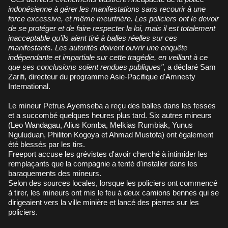
indonésienne à gérer les manifestations sans recourir à une
force excessive, et même meurtrière. Les policiers ont le devoir
de se protéger et de faire respecter la loi, mais il est totalement
inacceptable qu'ils aient tiré à balles réelles sur ces
manifestants. Les autorités doivent ouvrir une enquête
indépendante et impartiale sur cette tragédie, en veillant à ce
que ses conclusions soient rendues publiques"
, a déclaré Sam
Zarifi, directeur du programme Asie-Pacifique d'Amnesty
International.
Le mineur Petrus Ayemseba a reçu des balles dans les fesses
et a succombé quelques heures plus tard. Six autres mineurs
(Leo Wandagau, Alius Komba, Melkias Rumbiak, Yunus
Nguluduan, Philiton Kogoya et Ahmad Mustofa) ont également
été blessés par les tirs.
Freeport accuse les grévistes d'avoir cherché à intimider les
remplaçants que la compagnie a tenté d'installer dans les
baraquements des mineurs.
Selon des sources locales, lorsque les policiers ont commencé
à tirer, les mineurs ont mis le feu à deux camions bennes qui se
dirigeaient vers la ville minière et lancé des pierres sur les
policiers.