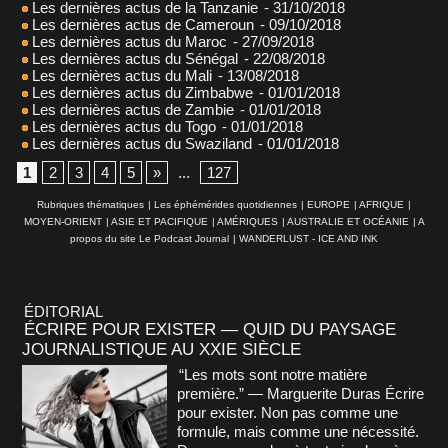
Les dernières actus de la Tanzanie
- 31/10/2018
Les dernières actus de Cameroun
- 09/10/2018
Les dernières actus du Maroc
- 27/09/2018
Les dernières actus du Sénégal
- 22/08/2018
Les dernières actus du Mali
- 13/08/2018
Les dernières actus du Zimbabwe
- 01/01/2018
Les dernières actus de Zambie
- 01/01/2018
Les dernières actus du Togo
- 01/01/2018
Les dernières actus du Swaziland
- 01/01/2018
1
2
3
4
5
»
...
127
Rubriques thématiques
|
Les éphémérides quotidiennes
|
EUROPE
|
AFRIQUE
|
MOYEN-ORIENT
|
ASIE ET PACIFIQUE
|
AMÉRIQUES
|
AUSTRALIE ET OCÉANIE
|
A
propos du site Le Podcast Journal
|
WANDERLUST - ICE AND INK
ÉDITORIAL
ÉCRIRE POUR EXISTER — QUID DU PAYSAGE
JOURNALISTIQUE AU XXIE SIÈCLE
“Les mots sont notre matière
première.” — Marguerite Duras Écrire
pour exister. Non pas comme une
formule, mais comme une nécessité.