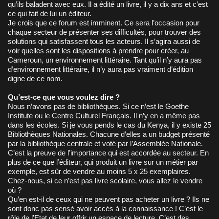
qu’ils baladent avec eux. Il a édité un livre, il y a dix ans et c’est
ce qui fait de lui un éditeur.
Je crois que ce forum est imminent. Ce sera l’occasion pour
chaque secteur de présenter ses difficultés, pour trouver des
solutions qui satisfassent tous les acteurs. Il s’agira aussi de
voir quelles sont les dispositions à prendre pour créer, au
Cameroun, un environnement littéraire. Tant qu’il n’y aura pas
d’environnement littéraire, il n’y aura pas vraiment d’édition
digne de ce nom.
Qu’est-ce que vous voulez dire ?
Nous n’avons pas de bibliothèques. Si ce n’est le Goethe
Institute ou le Centre Culturel Français. Il n’y en a même pas
dans les écoles. Si je vous pends le cas du Kenya, il y existe 25
Bibliothèques Nationales. Chacune d’elles a un budget présenté
par la bibliothèque centrale et voté par l’Assemblée Nationale.
C’est la preuve de l’importance qui est accordée au secteur. En
plus de ce que l’éditeur, qui produit un livre sur un métier par
exemple, est sûr de vendre au moins 5 x 25 exemplaires.
Chez-nous, si ce n’est pas livre scolaire, vous allez le vendre
où ?
Qu’en est-il de ceux qui ne peuvent pas acheter un livre ? Ils ne
sont donc pas sensé avoir accès à la connaissance ! C’est le
rôle de l’Etat de leur offrir un espace de lecture. C’est des