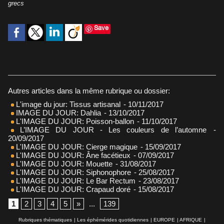
grecs
Save
Autres articles dans la même rubrique ou dossier:
L'image du jour: Tissus artisanal
- 10/11/2017
IMAGE DU JOUR: Dahlia
- 13/10/2017
L'IMAGE DU JOUR: Poisson-ballon
- 11/10/2017
L’IMAGE DU JOUR - Les couleurs de l’automne
-
20/09/2017
L'IMAGE DU JOUR: Cierge magique
- 15/09/2017
L'IMAGE DU JOUR: Âne facétieux
- 07/09/2017
L'IMAGE DU JOUR: Mouette
- 31/08/2017
L'IMAGE DU JOUR: Siphonophore
- 25/08/2017
L'IMAGE DU JOUR: Le Bar Rectum
- 23/08/2017
L'IMAGE DU JOUR: Crapaud doré
- 15/08/2017
1
2
3
4
5
»
...
139
Rubriques thématiques
|
Les éphémérides quotidiennes
|
EUROPE
|
AFRIQUE
|