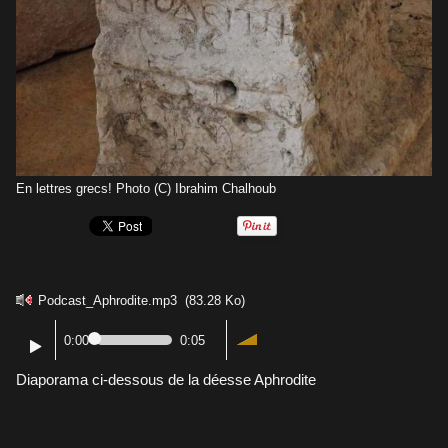
En lettres grecs! Photo (C) Ibrahim Chalhoub
Podcast_Aphrodite.mp3
(83.28 Ko)
0:00
0:05
Diaporama ci-dessous de la déesse Aphrodite