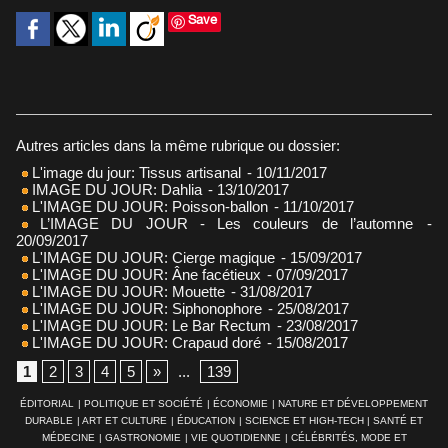
Save
Autres articles dans la même rubrique ou dossier:
L'image du jour: Tissus artisanal
- 10/11/2017
IMAGE DU JOUR: Dahlia
- 13/10/2017
L'IMAGE DU JOUR: Poisson-ballon
- 11/10/2017
L’IMAGE DU JOUR - Les couleurs de l’automne
-
20/09/2017
L'IMAGE DU JOUR: Cierge magique
- 15/09/2017
L'IMAGE DU JOUR: Âne facétieux
- 07/09/2017
L'IMAGE DU JOUR: Mouette
- 31/08/2017
L'IMAGE DU JOUR: Siphonophore
- 25/08/2017
L'IMAGE DU JOUR: Le Bar Rectum
- 23/08/2017
L'IMAGE DU JOUR: Crapaud doré
- 15/08/2017
1
2
3
4
5
»
...
139
ÉDITORIAL
|
POLITIQUE ET SOCIÉTÉ
|
ÉCONOMIE
|
NATURE ET DÉVELOPPEMENT
DURABLE
|
ART ET CULTURE
|
ÉDUCATION
|
SCIENCE ET HIGH-TECH
|
SANTÉ ET
MÉDECINE
|
GASTRONOMIE
|
VIE QUOTIDIENNE
|
CÉLÉBRITÉS, MODE ET