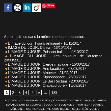
Save
Autres articles dans la même rubrique ou dossier:
L'image du jour: Tissus artisanal
- 10/11/2017
IMAGE DU JOUR: Dahlia
- 13/10/2017
L'IMAGE DU JOUR: Poisson-ballon
- 11/10/2017
L’IMAGE DU JOUR - Les couleurs de l’automne
-
20/09/2017
L'IMAGE DU JOUR: Cierge magique
- 15/09/2017
L'IMAGE DU JOUR: Âne facétieux
- 07/09/2017
L'IMAGE DU JOUR: Mouette
- 31/08/2017
L'IMAGE DU JOUR: Siphonophore
- 25/08/2017
L'IMAGE DU JOUR: Le Bar Rectum
- 23/08/2017
L'IMAGE DU JOUR: Crapaud doré
- 15/08/2017
1
2
3
4
5
»
...
139
ÉDITORIAL
|
POLITIQUE ET SOCIÉTÉ
|
ÉCONOMIE
|
NATURE ET DÉVELOPPEMENT
DURABLE
|
ART ET CULTURE
|
ÉDUCATION
|
SCIENCE ET HIGH-TECH
|
SANTÉ ET
MÉDECINE
|
GASTRONOMIE
|
VIE QUOTIDIENNE
|
CÉLÉBRITÉS, MODE ET