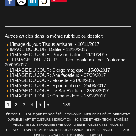
Autres articles dans la même rubrique ou dossier:
L'image du jour: Tissus artisanal
- 10/11/2017
IMAGE DU JOUR: Dahlia
- 13/10/2017
L'IMAGE DU JOUR: Poisson-ballon
- 11/10/2017
L’IMAGE DU JOUR - Les couleurs de l’automne
-
20/09/2017
L'IMAGE DU JOUR: Cierge magique
- 15/09/2017
L'IMAGE DU JOUR: Âne facétieux
- 07/09/2017
L'IMAGE DU JOUR: Mouette
- 31/08/2017
L'IMAGE DU JOUR: Siphonophore
- 25/08/2017
L'IMAGE DU JOUR: Le Bar Rectum
- 23/08/2017
L'IMAGE DU JOUR: Crapaud doré
- 15/08/2017
1
2
3
4
5
»
...
139
ÉDITORIAL
|
POLITIQUE ET SOCIÉTÉ
|
ÉCONOMIE
|
NATURE ET DÉVELOPPEMENT
DURABLE
|
ART ET CULTURE
|
ÉDUCATION
|
SCIENCE ET HIGH-TECH
|
SANTÉ ET
MÉDECINE
|
GASTRONOMIE
|
VIE QUOTIDIENNE
|
CÉLÉBRITÉS, MODE ET
LIFESTYLE
|
SPORT
|
AUTO, MOTO, BATEAU, AVION
|
JEUNES
|
INSOLITE ET FAITS
DIVERS
|
VOYAGES ET TOURISME
|
HUMOUR