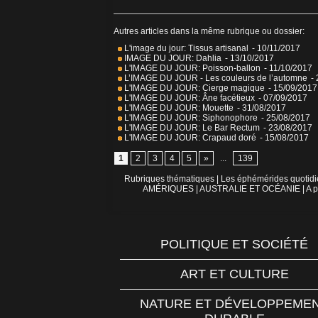
Autres articles dans la même rubrique ou dossier:
L'image du jour: Tissus artisanal
- 10/11/2017
IMAGE DU JOUR: Dahlia
- 13/10/2017
L'IMAGE DU JOUR: Poisson-ballon
- 11/10/2017
L’IMAGE DU JOUR - Les couleurs de l’automne
-
L'IMAGE DU JOUR: Cierge magique
- 15/09/2017
L'IMAGE DU JOUR: Âne facétieux
- 07/09/2017
L'IMAGE DU JOUR: Mouette
- 31/08/2017
L'IMAGE DU JOUR: Siphonophore
- 25/08/2017
L'IMAGE DU JOUR: Le Bar Rectum
- 23/08/2017
L'IMAGE DU JOUR: Crapaud doré
- 15/08/2017
1
2
3
4
5
»
...
139
Rubriques thématiques
|
Les éphémérides quotid
AMÉRIQUES
|
AUSTRALIE ET OCÉANIE
|
A p
POLITIQUE ET SOCIÉTÉ
ART ET CULTURE
NATURE ET DÉVELOPPEME