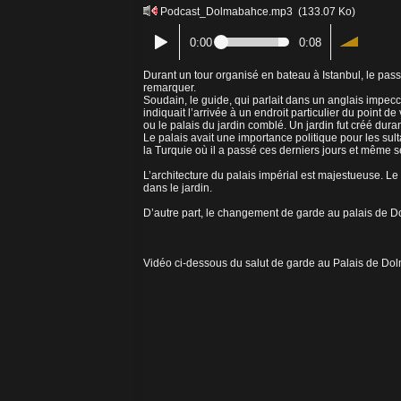
Podcast_Dolmabahce.mp3
(133.07 Ko)
0:00
0:08
Durant un tour organisé en bateau à Istanbul, le pass
remarquer.
Soudain, le guide, qui parlait dans un anglais impe
indiquait l’arrivée à un endroit particulier du point de
ou le palais du jardin comblé. Un jardin fut créé dur
Le palais avait une importance politique pour les su
la Turquie où il a passé ces derniers jours et même 
L’architecture du palais impérial est majestueuse. Le
dans le jardin.
D’autre part, le changement de garde au palais de Do
Vidéo ci-dessous du salut de garde au Palais de Do