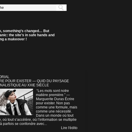
k, something’s changed… But
anic: the site’s in safe hands and
ting a makeover !
ORIAL
RE POUR EXISTER — QUID DU PAYSAGE
NALISTIQUE AU XXIE SIÈCLE
“Les mots sont notre
matière première.” —
Marguerite Duras Écrire
pour exister. Non pas
comme une formule, mais
comme une nécessité.
Dans un monde où tout
e, où tout s’accélère, où l’information se multiplie
à parfois se confondre avec...
Lire l'édito