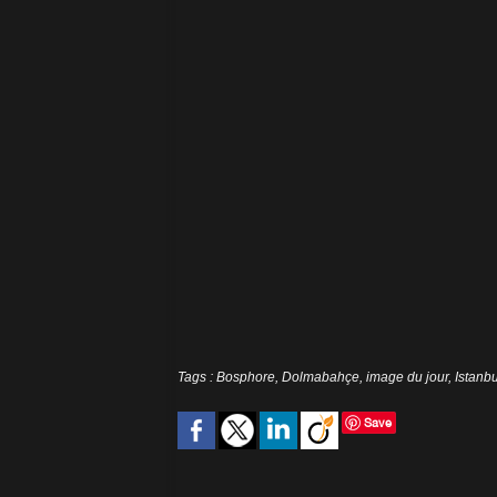
Tags
:
Bosphore
,
Dolmabahçe
,
image du jour
,
Istanbu
Save