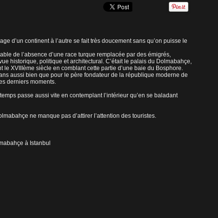
age d’un continent à l’autre se fait très doucement sans qu’on puisse le
ccable de l’absence d’une race turque remplacée par des émigrés,
 vue historique, politique et architectural. C’était le palais du Dolmabahçe,
ant le XVIIIème siècle en comblant cette partie d’une baie du Bosphore.
ltans aussi bien que pour le père fondateur de la république moderne de
ses derniers moments.
 temps passe aussi vite en contemplant l’intérieur qu’en se baladant
lmabahçe ne manque pas d’attirer l’attention des touristes.
lmabahçe à Istanbul