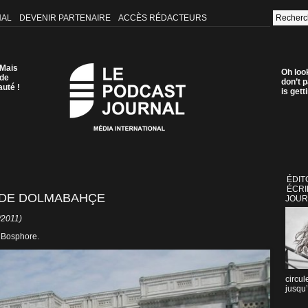
NAL
DEVENIR PARTENAIRE
ACCÈS RÉDACTEURS
 Mais
Oh loo
 de
don’t p
auté !
is get
ÉDIT
ÉCRI
S DE DOLMABAHÇE
JOUR
/2011)
u Bosphore.
circul
jusqu’