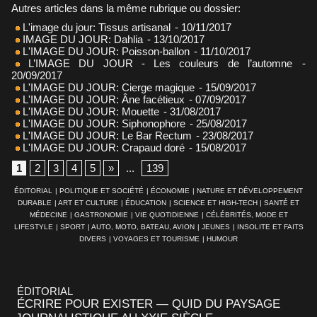
Autres articles dans la même rubrique ou dossier:
L'image du jour: Tissus artisanal
- 10/11/2017
IMAGE DU JOUR: Dahlia
- 13/10/2017
L'IMAGE DU JOUR: Poisson-ballon
- 11/10/2017
L’IMAGE DU JOUR - Les couleurs de l’automne
-
20/09/2017
L'IMAGE DU JOUR: Cierge magique
- 15/09/2017
L'IMAGE DU JOUR: Âne facétieux
- 07/09/2017
L'IMAGE DU JOUR: Mouette
- 31/08/2017
L'IMAGE DU JOUR: Siphonophore
- 25/08/2017
L'IMAGE DU JOUR: Le Bar Rectum
- 23/08/2017
L'IMAGE DU JOUR: Crapaud doré
- 15/08/2017
1
2
3
4
5
»
...
139
ÉDITORIAL
|
POLITIQUE ET SOCIÉTÉ
|
ÉCONOMIE
|
NATURE ET DÉVELOPPEMENT
DURABLE
|
ART ET CULTURE
|
ÉDUCATION
|
SCIENCE ET HIGH-TECH
|
SANTÉ ET
MÉDECINE
|
GASTRONOMIE
|
VIE QUOTIDIENNE
|
CÉLÉBRITÉS, MODE ET
LIFESTYLE
|
SPORT
|
AUTO, MOTO, BATEAU, AVION
|
JEUNES
|
INSOLITE ET FAITS
DIVERS
|
VOYAGES ET TOURISME
|
HUMOUR
ÉDITORIAL
ÉCRIRE POUR EXISTER — QUID DU PAYSAGE