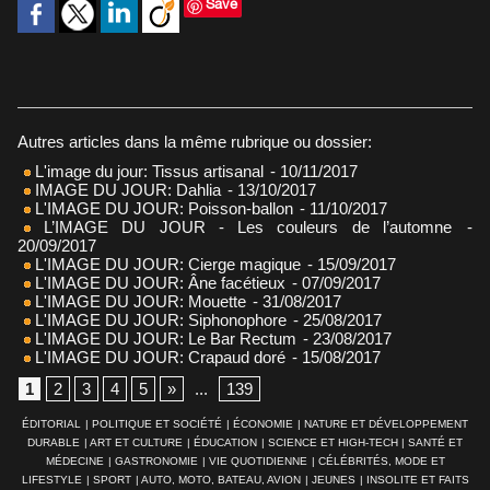
Save
Autres articles dans la même rubrique ou dossier:
L'image du jour: Tissus artisanal
- 10/11/2017
IMAGE DU JOUR: Dahlia
- 13/10/2017
L'IMAGE DU JOUR: Poisson-ballon
- 11/10/2017
L’IMAGE DU JOUR - Les couleurs de l’automne
-
20/09/2017
L'IMAGE DU JOUR: Cierge magique
- 15/09/2017
L'IMAGE DU JOUR: Âne facétieux
- 07/09/2017
L'IMAGE DU JOUR: Mouette
- 31/08/2017
L'IMAGE DU JOUR: Siphonophore
- 25/08/2017
L'IMAGE DU JOUR: Le Bar Rectum
- 23/08/2017
L'IMAGE DU JOUR: Crapaud doré
- 15/08/2017
1
2
3
4
5
»
...
139
ÉDITORIAL
|
POLITIQUE ET SOCIÉTÉ
|
ÉCONOMIE
|
NATURE ET DÉVELOPPEMENT
DURABLE
|
ART ET CULTURE
|
ÉDUCATION
|
SCIENCE ET HIGH-TECH
|
SANTÉ ET
MÉDECINE
|
GASTRONOMIE
|
VIE QUOTIDIENNE
|
CÉLÉBRITÉS, MODE ET
LIFESTYLE
|
SPORT
|
AUTO, MOTO, BATEAU, AVION
|
JEUNES
|
INSOLITE ET FAITS