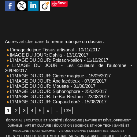
Save
Autres articles dans la même rubrique ou dossier:
L'image du jour: Tissus artisanal
- 10/11/2017
IMAGE DU JOUR: Dahlia
- 13/10/2017
L'IMAGE DU JOUR: Poisson-ballon
- 11/10/2017
L’IMAGE DU JOUR - Les couleurs de l’automne
-
20/09/2017
L'IMAGE DU JOUR: Cierge magique
- 15/09/2017
L'IMAGE DU JOUR: Âne facétieux
- 07/09/2017
L'IMAGE DU JOUR: Mouette
- 31/08/2017
L'IMAGE DU JOUR: Siphonophore
- 25/08/2017
L'IMAGE DU JOUR: Le Bar Rectum
- 23/08/2017
L'IMAGE DU JOUR: Crapaud doré
- 15/08/2017
1
2
3
4
5
»
...
139
ÉDITORIAL
|
POLITIQUE ET SOCIÉTÉ
|
ÉCONOMIE
|
NATURE ET DÉVELOPPEMENT
DURABLE
|
ART ET CULTURE
|
ÉDUCATION
|
SCIENCE ET HIGH-TECH
|
SANTÉ ET
MÉDECINE
|
GASTRONOMIE
|
VIE QUOTIDIENNE
|
CÉLÉBRITÉS, MODE ET
LIFESTYLE
|
SPORT
|
AUTO, MOTO, BATEAU, AVION
|
JEUNES
|
INSOLITE ET FAITS