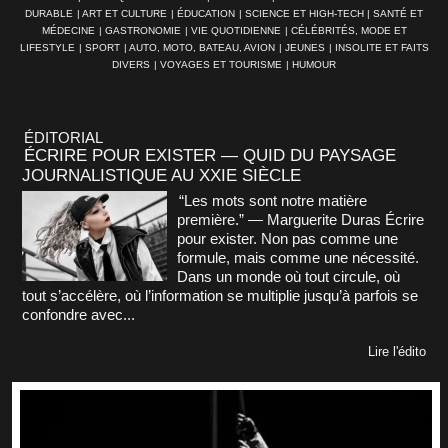
DURABLE
|
ART ET CULTURE
|
ÉDUCATION
|
SCIENCE ET HIGH-TECH
|
SANTÉ ET
MÉDECINE
|
GASTRONOMIE
|
VIE QUOTIDIENNE
|
CÉLÉBRITÉS, MODE ET
LIFESTYLE
|
SPORT
|
AUTO, MOTO, BATEAU, AVION
|
JEUNES
|
INSOLITE ET FAITS
DIVERS
|
VOYAGES ET TOURISME
|
HUMOUR
ÉDITORIAL
ÉCRIRE POUR EXISTER — QUID DU PAYSAGE
JOURNALISTIQUE AU XXIE SIÈCLE
“Les mots sont notre matière
première.” — Marguerite Duras Écrire
pour exister. Non pas comme une
formule, mais comme une nécessité.
Dans un monde où tout circule, où
tout s’accélère, où l’information se multiplie jusqu’à parfois se
confondre avec...
Lire l'édito