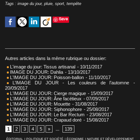
Tags
:
image du jour
,
pluie
,
sport
,
tempête
Save
Autres articles dans la même rubrique ou dossier:
L'image du jour: Tissus artisanal
- 10/11/2017
IMAGE DU JOUR: Dahlia
- 13/10/2017
L'IMAGE DU JOUR: Poisson-ballon
- 11/10/2017
L’IMAGE DU JOUR - Les couleurs de l’automne
-
20/09/2017
L'IMAGE DU JOUR: Cierge magique
- 15/09/2017
L'IMAGE DU JOUR: Âne facétieux
- 07/09/2017
L'IMAGE DU JOUR: Mouette
- 31/08/2017
L'IMAGE DU JOUR: Siphonophore
- 25/08/2017
L'IMAGE DU JOUR: Le Bar Rectum
- 23/08/2017
L'IMAGE DU JOUR: Crapaud doré
- 15/08/2017
1
2
3
4
5
»
...
139
ÉDITORIAL
|
POLITIQUE ET SOCIÉTÉ
|
ÉCONOMIE
|
NATURE ET DÉVELOPPEMENT