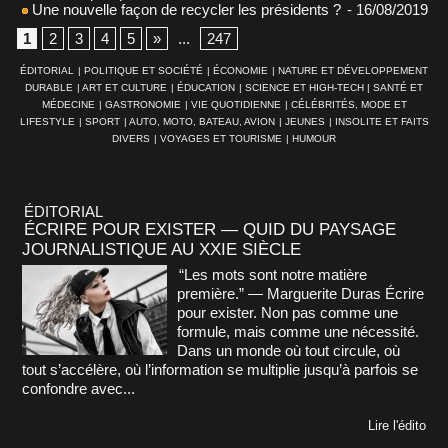
Une nouvelle façon de recycler les présidents ?
- 16/08/2019
1
2
3
4
5
»
...
247
ÉDITORIAL
|
POLITIQUE ET SOCIÉTÉ
|
ÉCONOMIE
|
NATURE ET DÉVELOPPEMENT
DURABLE
|
ART ET CULTURE
|
ÉDUCATION
|
SCIENCE ET HIGH-TECH
|
SANTÉ ET
MÉDECINE
|
GASTRONOMIE
|
VIE QUOTIDIENNE
|
CÉLÉBRITÉS, MODE ET
LIFESTYLE
|
SPORT
|
AUTO, MOTO, BATEAU, AVION
|
JEUNES
|
INSOLITE ET FAITS
DIVERS
|
VOYAGES ET TOURISME
|
HUMOUR
ÉDITORIAL
ÉCRIRE POUR EXISTER — QUID DU PAYSAGE
JOURNALISTIQUE AU XXIE SIÈCLE
“Les mots sont notre matière
première.” — Marguerite Duras Écrire
pour exister. Non pas comme une
formule, mais comme une nécessité.
Dans un monde où tout circule, où
tout s’accélère, où l’information se multiplie jusqu’à parfois se
confondre avec...
Lire l'édito