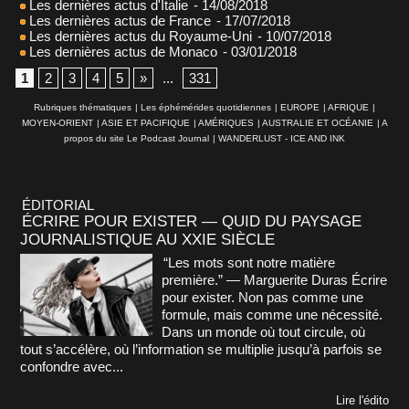
Les dernières actus d'Italie
- 14/08/2018
Les dernières actus de France
- 17/07/2018
Les dernières actus du Royaume-Uni
- 10/07/2018
Les dernières actus de Monaco
- 03/01/2018
1
2
3
4
5
»
...
331
Rubriques thématiques
|
Les éphémérides quotidiennes
|
EUROPE
|
AFRIQUE
|
MOYEN-ORIENT
|
ASIE ET PACIFIQUE
|
AMÉRIQUES
|
AUSTRALIE ET OCÉANIE
|
A
propos du site Le Podcast Journal
|
WANDERLUST - ICE AND INK
ÉDITORIAL
ÉCRIRE POUR EXISTER — QUID DU PAYSAGE
JOURNALISTIQUE AU XXIE SIÈCLE
“Les mots sont notre matière
première.” — Marguerite Duras Écrire
pour exister. Non pas comme une
formule, mais comme une nécessité.
Dans un monde où tout circule, où
tout s’accélère, où l’information se multiplie jusqu’à parfois se
confondre avec...
Lire l'édito