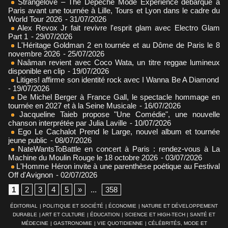
Strangelove – The Depeche Mode Experience débarque à
Paris avant une tournée à Lille, Tours et Lyon dans le cadre du
World Tour 2026
- 31/07/2026
Alex Revox Jr fait revivre l'esprit glam avec Electro Glam
Part 1
- 29/07/2026
L'Héritage Goldman 2 en tournée et au Dôme de Paris le 8
novembre 2026
- 25/07/2026
Naâman revient avec Coco Wata, un titre reggae lumineux
disponible en clip
- 19/07/2026
Litiges! affirme son identité rock avec I Wanna Be A Diamond
- 19/07/2026
De Michel Berger à France Gall, le spectacle hommage en
tournée en 2027 et à la Seine Musicale
- 16/07/2026
Jacqueline Taieb propose "Une Comédie", une nouvelle
chanson interprétée par Julia Laville
- 10/07/2026
Ego Le Cachalot Prend le Large, nouvel album et tournée
jeune public
- 08/07/2026
NateWantsToBattle en concert à Paris : rendez-vous à La
Machine du Moulin Rouge le 18 octobre 2026
- 03/07/2026
L'Homme Héron invite à une parenthèse poétique au Festival
Off d'Avignon
- 02/07/2026
1
2
3
4
5
»
...
358
ÉDITORIAL
|
POLITIQUE ET SOCIÉTÉ
|
ÉCONOMIE
|
NATURE ET DÉVELOPPEMENT
DURABLE
|
ART ET CULTURE
|
ÉDUCATION
|
SCIENCE ET HIGH-TECH
|
SANTÉ ET
MÉDECINE
|
GASTRONOMIE
|
VIE QUOTIDIENNE
|
CÉLÉBRITÉS, MODE ET