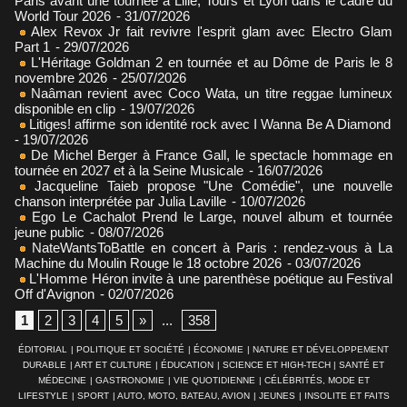
Paris avant une tournée à Lille, Tours et Lyon dans le cadre du
World Tour 2026
- 31/07/2026
Alex Revox Jr fait revivre l'esprit glam avec Electro Glam
Part 1
- 29/07/2026
L'Héritage Goldman 2 en tournée et au Dôme de Paris le 8
novembre 2026
- 25/07/2026
Naâman revient avec Coco Wata, un titre reggae lumineux
disponible en clip
- 19/07/2026
Litiges! affirme son identité rock avec I Wanna Be A Diamond
- 19/07/2026
De Michel Berger à France Gall, le spectacle hommage en
tournée en 2027 et à la Seine Musicale
- 16/07/2026
Jacqueline Taieb propose "Une Comédie", une nouvelle
chanson interprétée par Julia Laville
- 10/07/2026
Ego Le Cachalot Prend le Large, nouvel album et tournée
jeune public
- 08/07/2026
NateWantsToBattle en concert à Paris : rendez-vous à La
Machine du Moulin Rouge le 18 octobre 2026
- 03/07/2026
L'Homme Héron invite à une parenthèse poétique au Festival
Off d'Avignon
- 02/07/2026
1
2
3
4
5
»
...
358
ÉDITORIAL
|
POLITIQUE ET SOCIÉTÉ
|
ÉCONOMIE
|
NATURE ET DÉVELOPPEMENT
DURABLE
|
ART ET CULTURE
|
ÉDUCATION
|
SCIENCE ET HIGH-TECH
|
SANTÉ ET
MÉDECINE
|
GASTRONOMIE
|
VIE QUOTIDIENNE
|
CÉLÉBRITÉS, MODE ET
LIFESTYLE
|
SPORT
|
AUTO, MOTO, BATEAU, AVION
|
JEUNES
|
INSOLITE ET FAITS