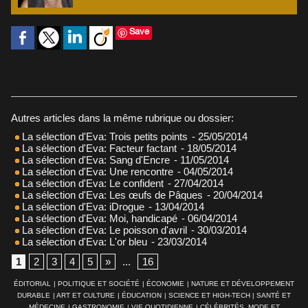
Save
Autres articles dans la même rubrique ou dossier:
La sélection d'Eva: Trois petits points
- 25/05/2014
La sélection d'Eva: Facteur factant
- 18/05/2014
La sélection d'Eva: Sang d'Encre
- 11/05/2014
La sélection d'Eva: Une rencontre
- 04/05/2014
La sélection d'Eva: Le confident
- 27/04/2014
La sélection d'Eva: Les œufs de Pâques
- 20/04/2014
La sélection d'Eva: iDrogue
- 13/04/2014
La sélection d'Eva: Moi, handicapé
- 06/04/2014
La sélection d'Eva: Le poisson d'avril
- 30/03/2014
La sélection d'Eva: L'or bleu
- 23/03/2014
1
2
3
4
5
»
...
16
ÉDITORIAL
|
POLITIQUE ET SOCIÉTÉ
|
ÉCONOMIE
|
NATURE ET DÉVELOPPEMENT
DURABLE
|
ART ET CULTURE
|
ÉDUCATION
|
SCIENCE ET HIGH-TECH
|
SANTÉ ET
MÉDECINE
|
GASTRONOMIE
|
VIE QUOTIDIENNE
|
CÉLÉBRITÉS, MODE ET