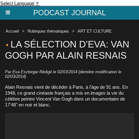
Select Language
▼
PODCAST JOURNAL
Accueil
>
Rubriques thématiques
>
ART ET CULTURE
LA SÉLECTION D'EVA: VAN
GOGH PAR ALAIN RESNAIS
Par
Eva Esztergar
Rédigé le 02/03/2014 (dernière modification le
02/03/2014)
Alain Resnais vient de décéder à Paris, à l'âge de 91 ans. En
1948, ce grand cinéaste français a mis en images la vie du
célèbre peintre Vincent Van Gogh dans un documentaire de
17'48" en noir et blanc.