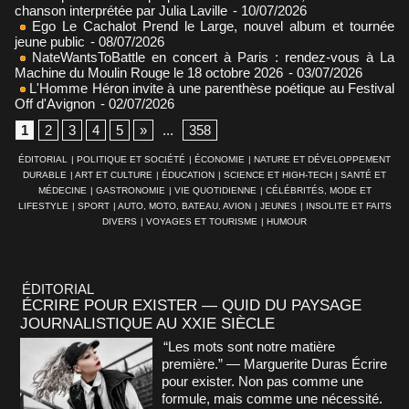
chanson interprétée par Julia Laville
- 10/07/2026
Ego Le Cachalot Prend le Large, nouvel album et tournée
jeune public
- 08/07/2026
NateWantsToBattle en concert à Paris : rendez-vous à La
Machine du Moulin Rouge le 18 octobre 2026
- 03/07/2026
L'Homme Héron invite à une parenthèse poétique au Festival
Off d'Avignon
- 02/07/2026
1
2
3
4
5
»
...
358
ÉDITORIAL
|
POLITIQUE ET SOCIÉTÉ
|
ÉCONOMIE
|
NATURE ET DÉVELOPPEMENT
DURABLE
|
ART ET CULTURE
|
ÉDUCATION
|
SCIENCE ET HIGH-TECH
|
SANTÉ ET
MÉDECINE
|
GASTRONOMIE
|
VIE QUOTIDIENNE
|
CÉLÉBRITÉS, MODE ET
LIFESTYLE
|
SPORT
|
AUTO, MOTO, BATEAU, AVION
|
JEUNES
|
INSOLITE ET FAITS
DIVERS
|
VOYAGES ET TOURISME
|
HUMOUR
ÉDITORIAL
ÉCRIRE POUR EXISTER — QUID DU PAYSAGE
JOURNALISTIQUE AU XXIE SIÈCLE
“Les mots sont notre matière
première.” — Marguerite Duras Écrire
pour exister. Non pas comme une
formule, mais comme une nécessité.