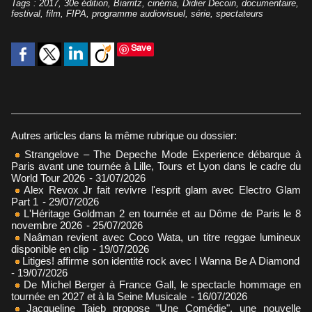
Tags
:
2017
,
30e édition
,
Biarritz
,
cinéma
,
Didier Decoin
,
documentaire
,
festival
,
film
,
FIPA
,
programme audiovisuel
,
série
,
spectateurs
Save
Autres articles dans la même rubrique ou dossier:
Strangelove – The Depeche Mode Experience débarque à
Paris avant une tournée à Lille, Tours et Lyon dans le cadre du
World Tour 2026
- 31/07/2026
Alex Revox Jr fait revivre l'esprit glam avec Electro Glam
Part 1
- 29/07/2026
L'Héritage Goldman 2 en tournée et au Dôme de Paris le 8
novembre 2026
- 25/07/2026
Naâman revient avec Coco Wata, un titre reggae lumineux
disponible en clip
- 19/07/2026
Litiges! affirme son identité rock avec I Wanna Be A Diamond
- 19/07/2026
De Michel Berger à France Gall, le spectacle hommage en
tournée en 2027 et à la Seine Musicale
- 16/07/2026
Jacqueline Taieb propose "Une Comédie", une nouvelle