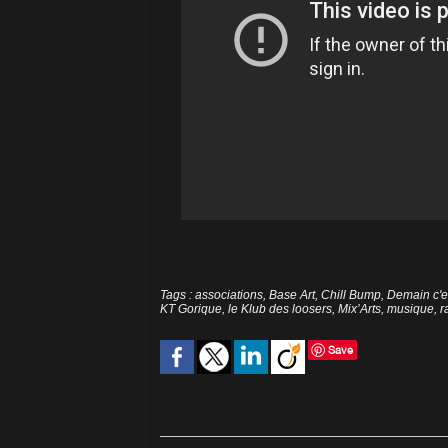
Tags
:
associations
,
Base Art
,
Chill Bump
,
Demain c'e
KT Gorique
,
le Klub des loosers
,
Mix’Arts
,
musique
,
r
Save