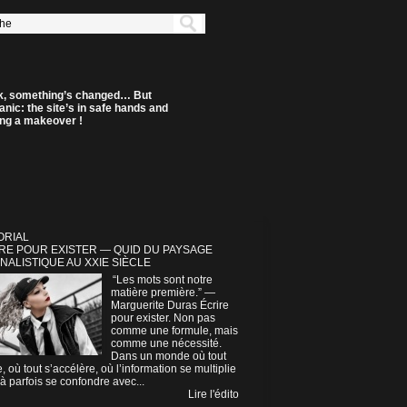
k, something’s changed… But
anic: the site’s in safe hands and
ting a makeover !
ORIAL
RE POUR EXISTER — QUID DU PAYSAGE
NALISTIQUE AU XXIE SIÈCLE
“Les mots sont notre
matière première.” —
Marguerite Duras Écrire
pour exister. Non pas
comme une formule, mais
comme une nécessité.
Dans un monde où tout
e, où tout s’accélère, où l’information se multiplie
à parfois se confondre avec...
Lire l'édito