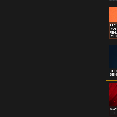
FES
IMA
REG
D’EU
THO
SEIN
WAS
LE C