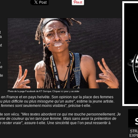
t
la
ut
e
se
de
Photo de la page Facebook de KT Gorique. Cliquez ici pour y accéder
es en France et en pays helvète. Son opinion sur la place des femmes
u plus difficile ou plus misogyne qu’un autre
", estime la jeune artiste.
 femmes sont seulement moins visibles
", précise-t-elle.
de son vécu. "
Mes textes abordent ce qui me touche personnellement. Je
nne de couleur qu’en tant que femme. Mais sans avoir la prétention de
 rester vraie
", assure-t-elle. Une sincérité que l’on peut ressentir à
STR
EXP