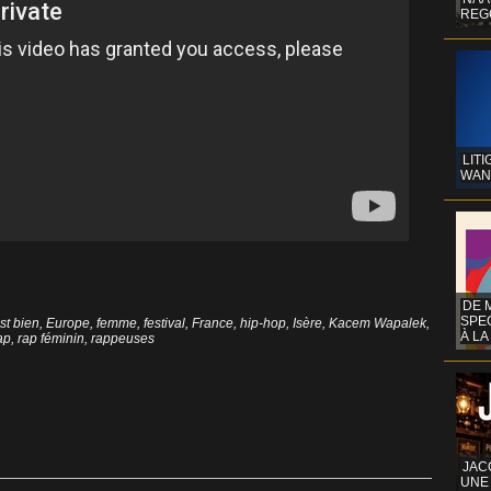
REG
LITI
WAN
DE 
SPE
st bien
,
Europe
,
femme
,
festival
,
France
,
hip-hop
,
Isère
,
Kacem Wapalek
,
À LA
ap
,
rap féminin
,
rappeuses
JAC
UNE