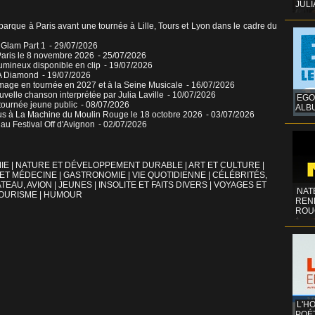
JULI
que à Paris avant une tournée à Lille, Tours et Lyon dans le cadre du
o Glam Part 1
- 29/07/2026
aris le 8 novembre 2026
- 25/07/2026
umineux disponible en clip
- 19/07/2026
 A Diamond
- 19/07/2026
mage en tournée en 2027 et à la Seine Musicale
- 16/07/2026
elle chanson interprétée par Julia Laville
- 10/07/2026
EGO
tournée jeune public
- 08/07/2026
ALB
ous à La Machine du Moulin Rouge le 18 octobre 2026
- 03/07/2026
u Festival Off d'Avignon
- 02/07/2026
IE
|
NATURE ET DÉVELOPPEMENT DURABLE
|
ART ET CULTURE
|
 ET MÉDECINE
|
GASTRONOMIE
|
VIE QUOTIDIENNE
|
CÉLÉBRITÉS,
TEAU, AVION
|
JEUNES
|
INSOLITE ET FAITS DIVERS
|
VOYAGES ET
NAT
OURISME
|
HUMOUR
REN
ROU
L'H
POÉT