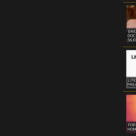
ERI
DOC
SIL
LITI
FREA
FOR
HOM