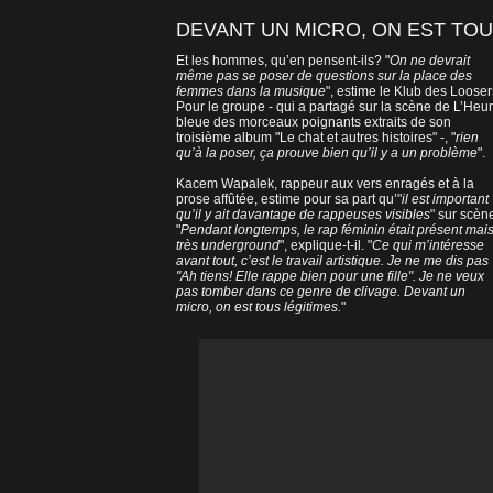
DEVANT UN MICRO, ON EST TOU
Et les hommes, qu’en pensent-ils? "
On ne devrait
même pas se poser de questions sur la place des
femmes dans la musique
", estime le Klub des Looser
Pour le groupe - qui a partagé sur la scène de L’Heu
bleue des morceaux poignants extraits de son
troisième album "Le chat et autres histoires" -, "
rien
qu’à la poser, ça prouve bien qu’il y a un problème
".
Kacem Wapalek, rappeur aux vers enragés et à la
prose affûtée, estime pour sa part qu’"
il est important
qu’il y ait davantage de rappeuses visibles
" sur scèn
"
Pendant longtemps, le rap féminin était présent mai
très underground
", explique-t-il. "
Ce qui m’intéresse
avant tout, c’est le travail artistique. Je ne me dis pas
"Ah tiens! Elle rappe bien pour une fille". Je ne veux
pas tomber dans ce genre de clivage. Devant un
micro, on est tous légitimes.
"