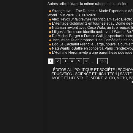
Autres articles dans la même rubrique ou dossier:
Strangelove – The Depeche Mode Experience débar
World Tour 2026
- 31/07/2026
Alex Revox Jr fait revivre l'esprit glam avec Electr
L'Héritage Goldman 2 en tournée et au Dôme de P
Naâman revient avec Coco Wata, un titre reggae l
Litiges! affirme son identité rock avec I Wanna Be
De Michel Berger à France Gall, le spectacle hom
Jacqueline Taieb propose "Une Comédie", une nouv
Ego Le Cachalot Prend le Large, nouvel album et 
NateWantsToBattle en concert à Paris : rendez-v
L'Homme Héron invite à une parenthèse poétique a
1
2
3
4
5
»
...
358
ÉDITORIAL
|
POLITIQUE ET SOCIÉTÉ
|
ÉCONOM
ÉDUCATION
|
SCIENCE ET HIGH-TECH
|
SANTÉ
MODE ET LIFESTYLE
|
SPORT
|
AUTO, MOTO, BA
T