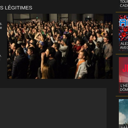
TOUR
CAD
S LÉGITIMES
s.
re
ALE
AVE
e.
s
L'H
DÔM
NAÂ