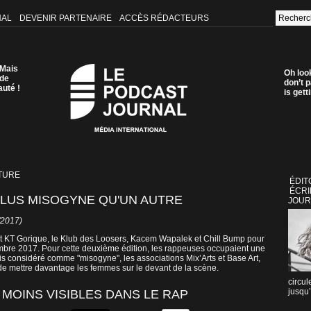
NAL
DEVENIR PARTENAIRE
ACCÈS RÉDACTEURS
 Mais
Oh loo
 de
don’t p
auté !
is get
TURE
ÉDIT
ÉCRI
 PLUS MISOGYNE QU'UN AUTRE
JOUR
/2017)
ait KT Gorique, le Klub des Loosers, Kacem Wapalek et Chill Bump pour
embre 2017. Pour cette deuxième édition, les rappeuses occupaient une
fois considéré comme "misogyne", les associations Mix’Arts et Base Art,
de mettre davantage les femmes sur le devant de la scène.
circul
jusqu’
MOINS VISIBLES DANS LE RAP