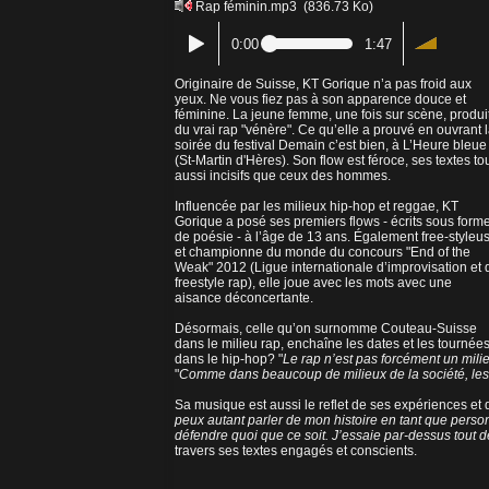
Rap féminin.mp3
(836.73 Ko)
0:00
1:47
Originaire de Suisse, KT Gorique n’a pas froid aux
yeux. Ne vous fiez pas à son apparence douce et
féminine. La jeune femme, une fois sur scène, produi
du vrai rap "vénère". Ce qu’elle a prouvé en ouvrant 
soirée du festival Demain c’est bien, à L’Heure bleue
(St-Martin d'Hères). Son flow est féroce, ses textes to
aussi incisifs que ceux des hommes.
Influencée par les milieux hip-hop et reggae, KT
Gorique a posé ses premiers flows - écrits sous form
de poésie - à l’âge de 13 ans. Également free-styleu
et championne du monde du concours "End of the
Weak" 2012 (Ligue internationale d’improvisation et 
freestyle rap), elle joue avec les mots avec une
aisance déconcertante.
Désormais, celle qu’on surnomme Couteau-Suisse
dans le milieu rap, enchaîne les dates et les tourné
dans le hip-hop? "
Le rap n’est pas forcément un milie
"
Comme dans beaucoup de milieux de la société, les
Sa musique est aussi le reflet de ses expériences et 
peux autant parler de mon histoire en tant que perso
défendre quoi que ce soit. J’essaie par-dessus tout de
travers ses textes engagés et conscients.