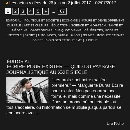
Les actus vidéos du 26 juin au 2 juillet 2017
- 02/07/2017
1
2
3
4
5
»
...
67
ÉDITORIAL
|
POLITIQUE ET SOCIÉTÉ
|
ÉCONOMIE
|
NATURE ET DÉVELOPPEMENT
DURABLE
|
ART ET CULTURE
|
ÉDUCATION
|
SCIENCE ET HIGH-TECH
|
SANTÉ ET
MÉDECINE
|
GASTRONOMIE
|
VIE QUOTIDIENNE
|
CÉLÉBRITÉS, MODE ET
LIFESTYLE
|
SPORT
|
AUTO, MOTO, BATEAU, AVION
|
JEUNES
|
INSOLITE ET FAITS
DIVERS
|
VOYAGES ET TOURISME
|
HUMOUR
ÉDITORIAL
ÉCRIRE POUR EXISTER — QUID DU PAYSAGE
JOURNALISTIQUE AU XXIE SIÈCLE
“Les mots sont notre matière
première.” — Marguerite Duras Écrire
pour exister. Non pas comme une
formule, mais comme une nécessité.
Dans un monde où tout circule, où
tout s’accélère, où l’information se multiplie jusqu’à parfois se
confondre avec...
Lire l'édito