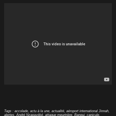
Tags
:
accolade
,
actu à la une
,
actualité
,
aéroport international Jinnah
,
alertes
,
André Nzapayéké
,
attaque meurtrière
,
Bangui
,
canicule
,