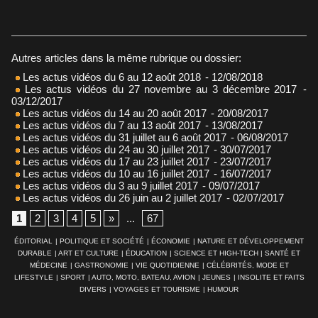
Autres articles dans la même rubrique ou dossier:
Les actus vidéos du 6 au 12 août 2018
- 12/08/2018
Les actus vidéos du 27 novembre au 3 décembre 2017
-
03/12/2017
Les actus vidéos du 14 au 20 août 2017
- 20/08/2017
Les actus vidéos du 7 au 13 août 2017
- 13/08/2017
Les actus vidéos du 31 juillet au 6 août 2017
- 06/08/2017
Les actus vidéos du 24 au 30 juillet 2017
- 30/07/2017
Les actus vidéos du 17 au 23 juillet 2017
- 23/07/2017
Les actus vidéos du 10 au 16 juillet 2017
- 16/07/2017
Les actus vidéos du 3 au 9 juillet 2017
- 09/07/2017
Les actus vidéos du 26 juin au 2 juillet 2017
- 02/07/2017
1
2
3
4
5
»
...
67
ÉDITORIAL
|
POLITIQUE ET SOCIÉTÉ
|
ÉCONOMIE
|
NATURE ET DÉVELOPPEMENT
DURABLE
|
ART ET CULTURE
|
ÉDUCATION
|
SCIENCE ET HIGH-TECH
|
SANTÉ ET
MÉDECINE
|
GASTRONOMIE
|
VIE QUOTIDIENNE
|
CÉLÉBRITÉS, MODE ET
LIFESTYLE
|
SPORT
|
AUTO, MOTO, BATEAU, AVION
|
JEUNES
|
INSOLITE ET FAITS
DIVERS
|
VOYAGES ET TOURISME
|
HUMOUR