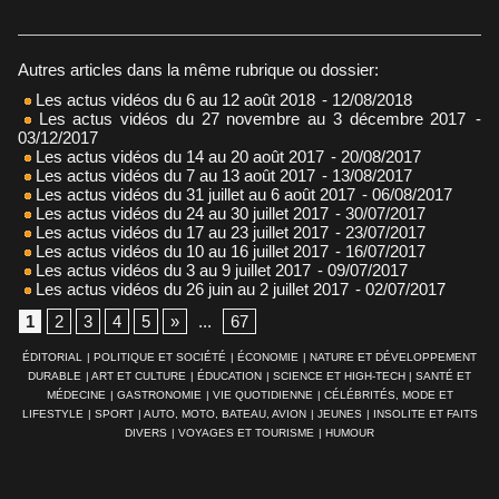
Autres articles dans la même rubrique ou dossier:
Les actus vidéos du 6 au 12 août 2018
- 12/08/2018
Les actus vidéos du 27 novembre au 3 décembre 2017
-
03/12/2017
Les actus vidéos du 14 au 20 août 2017
- 20/08/2017
Les actus vidéos du 7 au 13 août 2017
- 13/08/2017
Les actus vidéos du 31 juillet au 6 août 2017
- 06/08/2017
Les actus vidéos du 24 au 30 juillet 2017
- 30/07/2017
Les actus vidéos du 17 au 23 juillet 2017
- 23/07/2017
Les actus vidéos du 10 au 16 juillet 2017
- 16/07/2017
Les actus vidéos du 3 au 9 juillet 2017
- 09/07/2017
Les actus vidéos du 26 juin au 2 juillet 2017
- 02/07/2017
1
2
3
4
5
»
...
67
ÉDITORIAL
|
POLITIQUE ET SOCIÉTÉ
|
ÉCONOMIE
|
NATURE ET DÉVELOPPEMENT
DURABLE
|
ART ET CULTURE
|
ÉDUCATION
|
SCIENCE ET HIGH-TECH
|
SANTÉ ET
MÉDECINE
|
GASTRONOMIE
|
VIE QUOTIDIENNE
|
CÉLÉBRITÉS, MODE ET
LIFESTYLE
|
SPORT
|
AUTO, MOTO, BATEAU, AVION
|
JEUNES
|
INSOLITE ET FAITS
DIVERS
|
VOYAGES ET TOURISME
|
HUMOUR