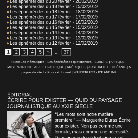
Les éphémérides du 20 février
- 20/02/2019
Les éphémérides du 19 février
- 19/02/2019
Les éphémérides du 18 février
- 18/02/2019
Les éphémérides du 17 février
- 17/02/2019
Les éphémérides du 16 février
- 16/02/2019
Les éphémérides du 15 février
- 15/02/2019
Les éphémérides du 14 février
- 14/02/2019
Les éphémérides du 13 février
- 13/02/2019
Les éphémérides du 12 février
- 12/02/2019
1
2
3
4
5
»
...
37
Rubriques thématiques
|
Les éphémérides quotidiennes
|
EUROPE
|
AFRIQUE
|
MOYEN-ORIENT
|
ASIE ET PACIFIQUE
|
AMÉRIQUES
|
AUSTRALIE ET OCÉANIE
|
A
propos du site Le Podcast Journal
|
WANDERLUST - ICE AND INK
ÉDITORIAL
ÉCRIRE POUR EXISTER — QUID DU PAYSAGE
JOURNALISTIQUE AU XXIE SIÈCLE
“Les mots sont notre matière
première.” — Marguerite Duras Écrire
pour exister. Non pas comme une
formule, mais comme une nécessité.
Dans un monde où tout circule, où