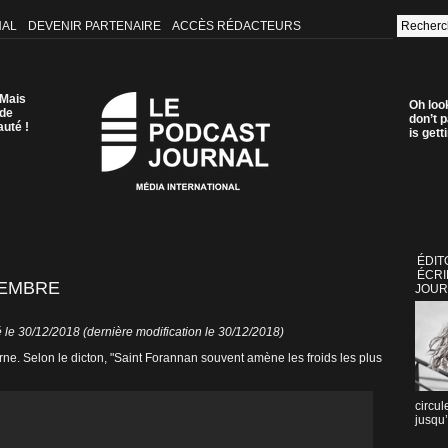
NAL
DEVENIR PARTENAIRE
ACCÈS RÉDACTEURS
 Mais
Oh loo
 de
don’t p
auté !
is get
ÉDIT
ÉCRI
CEMBRE
JOUR
 le 30/12/2018 (dernière modification le 30/12/2018)
rne. Selon le dicton, "Saint Forannan souvent amène les froids les plus
circul
jusqu’