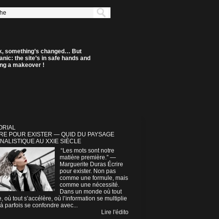
k, something’s changed… But
anic: the site’s in safe hands and
ting a makeover !
ORIAL
RE POUR EXISTER — QUID DU PAYSAGE
NALISTIQUE AU XXIE SIÈCLE
“Les mots sont notre
matière première.” —
Marguerite Duras Écrire
pour exister. Non pas
comme une formule, mais
comme une nécessité.
Dans un monde où tout
e, où tout s’accélère, où l’information se multiplie
à parfois se confondre avec...
Lire l'édito