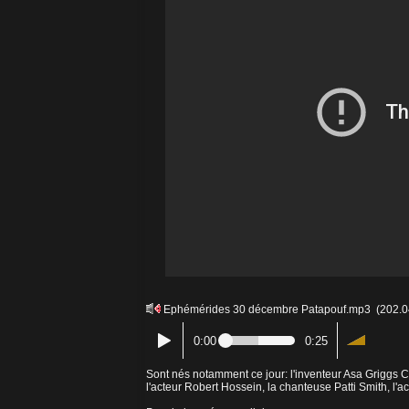
Ephémérides 30 décembre Patapouf.mp3
(202.0
0:00
0:25
Sont nés notamment ce jour: l'inventeur Asa Griggs Ca
l'acteur Robert Hossein, la chanteuse Patti Smith, l'ac