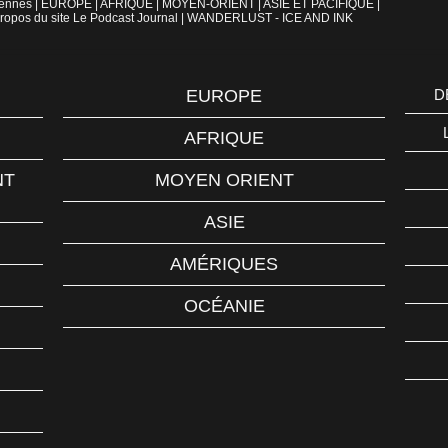
iennes
|
EUROPE
|
AFRIQUE
|
MOYEN-ORIENT
|
ASIE ET PACIFIQUE
|
ropos du site Le Podcast Journal
|
WANDERLUST - ICE AND INK
EUROPE
D
AFRIQUE
NT
MOYEN ORIENT
ASIE
AMÉRIQUES
OCÉANIE