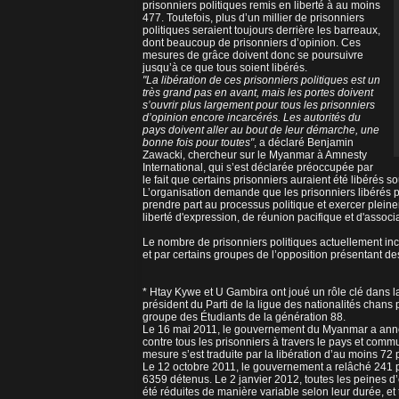
prisonniers politiques remis en liberté à au moins
477. Toutefois, plus d’un millier de prisonniers
politiques seraient toujours derrière les barreaux,
dont beaucoup de prisonniers d’opinion. Ces
mesures de grâce doivent donc se poursuivre
jusqu’à ce que tous soient libérés.
"La libération de ces prisonniers politiques est un
très grand pas en avant, mais les portes doivent
s’ouvrir plus largement pour tous les prisonniers
d’opinion encore incarcérés. Les autorités du
pays doivent aller au bout de leur démarche, une
bonne fois pour toutes"
, a déclaré Benjamin
Zawacki, chercheur sur le Myanmar à Amnesty
International, qui s’est déclarée préoccupée par
le fait que certains prisonniers auraient été libérés s
L’organisation demande que les prisonniers libérés
prendre part au processus politique et exercer pleinem
liberté d'expression, de réunion pacifique et d'associa
Le nombre de prisonniers politiques actuellement in
et par certains groupes de l’opposition présentant de
* Htay Kywe et U Gambira ont joué un rôle clé dans l
président du Parti de la ligue des nationalités chans
groupe des Étudiants de la génération 88.
Le 16 mai 2011, le gouvernement du Myanmar a annon
contre tous les prisonniers à travers le pays et comm
mesure s’est traduite par la libération d’au moins 72
Le 12 octobre 2011, le gouvernement a relâché 241 p
6359 détenus. Le 2 janvier 2012, toutes les peines d
été réduites de manière variable selon leur durée, e