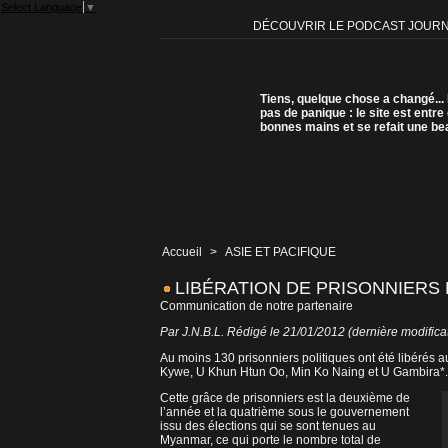
Select Language
▼
DÉCOUVRIR LE PODCAST JOUR
Tiens, quelque chose a changé...
pas de panique : le site est entre
bonnes mains et se refait une be
Accueil
>
ASIE ET PACIFIQUE
LIBÉRATION DE PRISONNIERS
Communication de notre partenaire
Par J.N.B.L. Rédigé le 21/01/2012 (dernière modifica
Au moins 130 prisonniers politiques ont été libérés 
Kywe, U Khun Htun Oo, Min Ko Naing et U Gambira*.
Cette grâce de prisonniers est la deuxième de
l’année et la quatrième sous le gouvernement
issu des élections qui se sont tenues au
Myanmar, ce qui porte le nombre total de