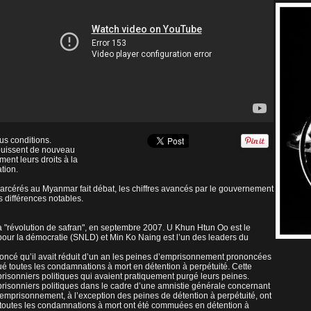
ous conditions.
 puissent de nouveau
ent leurs droits à la
tion.
carcérés au Myanmar fait débat, les chiffres avancés par le gouvernement
s différences notables.
a "révolution de safran", en septembre 2007. U Khun Htun Oo est le
 pour la démocratie (SNLD) et Min Ko Naing est l’un des leaders du
cé qu’il avait réduit d’un an les peines d’emprisonnement prononcées
ué toutes les condamnations à mort en détention à perpétuité. Cette
 prisonniers politiques qui avaient pratiquement purgé leurs peines.
risonniers politiques dans le cadre d’une amnistie générale concernant
’emprisonnement, à l’exception des peines de détention à perpétuité, ont
t toutes les condamnations à mort ont été commuées en détention à