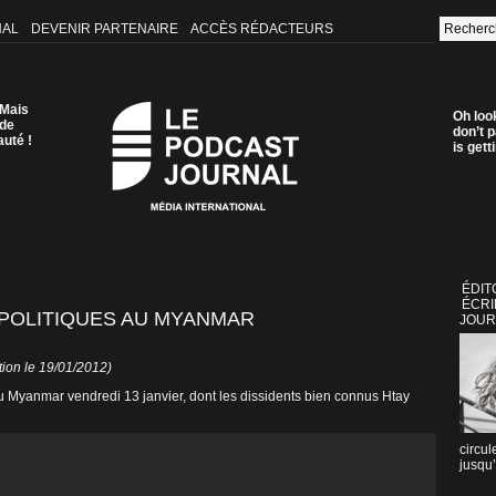
NAL
DEVENIR PARTENAIRE
ACCÈS RÉDACTEURS
 Mais
Oh loo
 de
don’t p
auté !
is get
ÉDIT
ÉCRI
 POLITIQUES AU MYANMAR
JOUR
tion le 19/01/2012)
au Myanmar vendredi 13 janvier, dont les dissidents bien connus Htay
circul
jusqu’