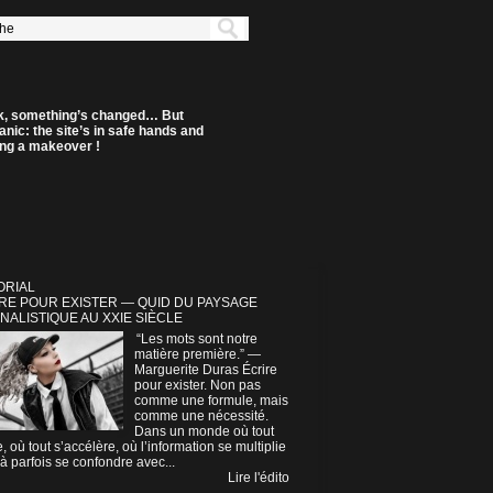
k, something’s changed… But
anic: the site’s in safe hands and
ting a makeover !
ORIAL
RE POUR EXISTER — QUID DU PAYSAGE
NALISTIQUE AU XXIE SIÈCLE
“Les mots sont notre
matière première.” —
Marguerite Duras Écrire
pour exister. Non pas
comme une formule, mais
comme une nécessité.
Dans un monde où tout
e, où tout s’accélère, où l’information se multiplie
à parfois se confondre avec...
Lire l'édito