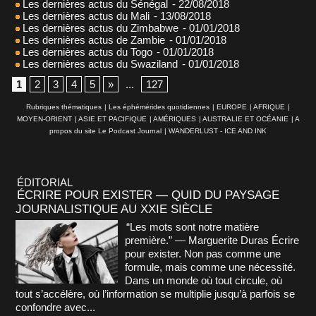
Les dernières actus du Sénégal
- 22/08/2018
Les dernières actus du Mali
- 13/08/2018
Les dernières actus du Zimbabwe
- 01/01/2018
Les dernières actus de Zambie
- 01/01/2018
Les dernières actus du Togo
- 01/01/2018
Les dernières actus du Swaziland
- 01/01/2018
1
2
3
4
5
»
...
127
Rubriques thématiques
|
Les éphémérides quotidiennes
|
EUROPE
|
AFRIQUE
|
MOYEN-ORIENT
|
ASIE ET PACIFIQUE
|
AMÉRIQUES
|
AUSTRALIE ET OCÉANIE
|
A
propos du site Le Podcast Journal
|
WANDERLUST - ICE AND INK
ÉDITORIAL
ÉCRIRE POUR EXISTER — QUID DU PAYSAGE
JOURNALISTIQUE AU XXIE SIÈCLE
“Les mots sont notre matière
première.” — Marguerite Duras Écrire
pour exister. Non pas comme une
formule, mais comme une nécessité.
Dans un monde où tout circule, où
tout s’accélère, où l’information se multiplie jusqu’à parfois se
confondre avec...