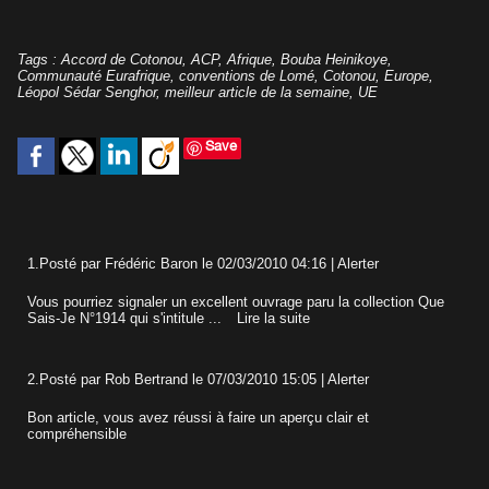
Tags
:
Accord de Cotonou
,
ACP
,
Afrique
,
Bouba Heinikoye
,
Communauté Eurafrique
,
conventions de Lomé
,
Cotonou
,
Europe
,
Léopol Sédar Senghor
,
meilleur article de la semaine
,
UE
Save
1.
Posté par
Frédéric Baron
le 02/03/2010 04:16
|
Alerter
Vous pourriez signaler un excellent ouvrage paru la collection Que
Sais-Je N°1914 qui s'intitule ...
Lire la suite
2.
Posté par
Rob Bertrand
le 07/03/2010 15:05
|
Alerter
Bon article, vous avez réussi à faire un aperçu clair et
compréhensible