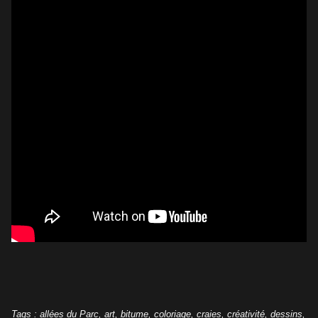
Tags
:
allées du Parc
,
art
,
bitume
,
coloriage
,
craies
,
créativité
,
dessins
,