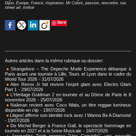
Dijon
,
Europe
,
France
,
inspiration
,
Mr Colors
,
passion
,
rencontre
,
rue
,
street art
,
trottoir
Save
Autres articles dans la même rubrique ou dossier:
Strangelove – The Depeche Mode Experience débarque à
Paris avant une tournée à Lille, Tours et Lyon dans le cadre du
World Tour 2026
- 31/07/2026
Alex Revox Jr fait revivre l'esprit glam avec Electro Glam
Part 1
- 29/07/2026
L'Héritage Goldman 2 en tournée et au Dôme de Paris le 8
novembre 2026
- 25/07/2026
Naâman revient avec Coco Wata, un titre reggae lumineux
disponible en clip
- 19/07/2026
Litiges! affirme son identité rock avec I Wanna Be A Diamond
- 19/07/2026
De Michel Berger à France Gall, le spectacle hommage en
tournée en 2027 et à la Seine Musicale
- 16/07/2026
Jacqueline Taieb propose "Une Comédie", une nouvelle