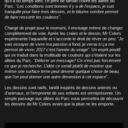
qu’il a du temps libre, ce père de famille colore les allées du
Parc. "
Les conditions sont bonnes il y a de l’espace, je suis
tranquille pour faire mes dessins, et le bitume sombre permet
de faire ressortir les couleurs
".
Chargé de projet pour le moment, il envisage même de changer
complètement de voie. Après les craies et le dessin, Mr Colors
expérimente l’aquarelle et s’accorde le droit de rêver un peu: "
Je
vais essayer de vivre ma passion à fond, je verrai si ça me
permet de vivre; 2017 c’est l’année du virage
". Un esprit positif
qui se traduit dans la multitude de couleurs qui s’étalent sur les
allées du Parc. "
Délivrer un message? Ce n’est pas forcément
ce que je recherche. L’idée ce serait plutôt de montrer que
même une surface terne peut devenir quelque chose de beau,
que l’on peut donner une autre dimension à cet espace
".
Les dessins sont naïfs, tantôt inspirés de dessins animés ou
d’animaux, et l’empreinte de ses enfants est omniprésente. Un
simple passage aux allées du Parc vous permettra de découvrir
les dessins de Mr Colors avant que la pluie ne les emporte.