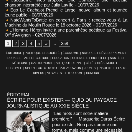
chanson interprétée par Julia Laville
- 10/07/2026
Ego Le Cachalot Prend le Large, nouvel album et tournée
jeune public
- 08/07/2026
NateWantsToBattle en concert à Paris : rendez-vous à La
Machine du Moulin Rouge le 18 octobre 2026
- 03/07/2026
L'Homme Héron invite à une parenthèse poétique au Festival
Off d'Avignon
- 02/07/2026
1
2
3
4
5
»
...
358
ÉDITORIAL
|
POLITIQUE ET SOCIÉTÉ
|
ÉCONOMIE
|
NATURE ET DÉVELOPPEMENT
DURABLE
|
ART ET CULTURE
|
ÉDUCATION
|
SCIENCE ET HIGH-TECH
|
SANTÉ ET
MÉDECINE
|
GASTRONOMIE
|
VIE QUOTIDIENNE
|
CÉLÉBRITÉS, MODE ET
LIFESTYLE
|
SPORT
|
AUTO, MOTO, BATEAU, AVION
|
JEUNES
|
INSOLITE ET FAITS
DIVERS
|
VOYAGES ET TOURISME
|
HUMOUR
ÉDITORIAL
ÉCRIRE POUR EXISTER — QUID DU PAYSAGE
JOURNALISTIQUE AU XXIE SIÈCLE
“Les mots sont notre matière
première.” — Marguerite Duras Écrire
pour exister. Non pas comme une
formule, mais comme une nécessité.