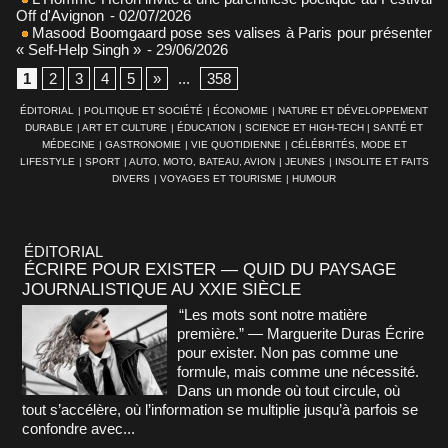
Off d'Avignon
- 02/07/2026
Masood Boomgaard pose ses valises à Paris pour présenter
« Self-Help Singh »
- 29/06/2026
1
2
3
4
5
»
...
358
ÉDITORIAL
|
POLITIQUE ET SOCIÉTÉ
|
ÉCONOMIE
|
NATURE ET DÉVELOPPEMENT
DURABLE
|
ART ET CULTURE
|
ÉDUCATION
|
SCIENCE ET HIGH-TECH
|
SANTÉ ET
MÉDECINE
|
GASTRONOMIE
|
VIE QUOTIDIENNE
|
CÉLÉBRITÉS, MODE ET
LIFESTYLE
|
SPORT
|
AUTO, MOTO, BATEAU, AVION
|
JEUNES
|
INSOLITE ET FAITS
DIVERS
|
VOYAGES ET TOURISME
|
HUMOUR
ÉDITORIAL
ÉCRIRE POUR EXISTER — QUID DU PAYSAGE
JOURNALISTIQUE AU XXIE SIÈCLE
“Les mots sont notre matière
première.” — Marguerite Duras Écrire
pour exister. Non pas comme une
formule, mais comme une nécessité.
Dans un monde où tout circule, où
tout s’accélère, où l’information se multiplie jusqu’à parfois se
confondre avec...