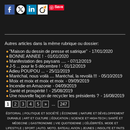
Save
Autres articles dans la même rubrique ou dossier:
"Maison du dessin de presse et satirique"
- 17/01/2020
BONNE ANNEE !
- 01/01/2020
Manifestation des paysans ....
- 07/12/2019
J-5 ... pour le 5 décembre !
- 01/12/2019
Adieu POUPOU ...
- 25/11/2019
Maréchal, nous voilà .... Maréchal, la revoilà !!!
- 05/10/2019
Moix et moix et moix et moix
- 09/09/2019
Incendie en Amazonie
- 04/09/2019
Santé et prospérité !
- 25/08/2019
Une nouvelle façon de recycler les présidents ?
- 16/08/2019
1
2
3
4
5
»
...
247
ÉDITORIAL
|
POLITIQUE ET SOCIÉTÉ
|
ÉCONOMIE
|
NATURE ET DÉVELOPPEMENT
DURABLE
|
ART ET CULTURE
|
ÉDUCATION
|
SCIENCE ET HIGH-TECH
|
SANTÉ ET
MÉDECINE
|
GASTRONOMIE
|
VIE QUOTIDIENNE
|
CÉLÉBRITÉS, MODE ET
LIFESTYLE
|
SPORT
|
AUTO, MOTO, BATEAU, AVION
|
JEUNES
|
INSOLITE ET FAITS